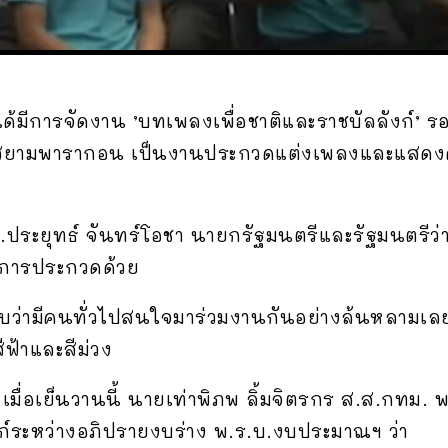
 ได้มีการจัดงาน ’บทเพลงเพื่อชาติและราชบัลลังก์’ รอ
้าสยามพารากอน เป็นงานประกวดแต่งเพลงและแสดงดน
ระยุทธ์ จันทร์โอชา นายกรัฐมนตรีและรัฐมนตรีว่
การประกวดด้วย
รับว่ามีคนทั่วไปสนใจมาร่วมงานกันอย่างล้นหลามเล
ฟ้าและสีม่วง
เมื่อเย็นวานนี้ นายเท่าพิภพ ลิ้มจิตรกร ส.ส.กทม.
ก์ระหว่างอภิปรายงบร่าง พ.ร.บ.งบประมาณฯ ว่า