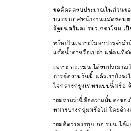
ขอตัดลดงบประมาณในส่วนของส
บรรยากาศหน้างานแสดงดนตรี “บ
รัฐมนตรีและ รมว.กลาโหม เป็
หรือเป็นเพราะโฆษกประจำสำน
แก๊สน้ำตาหรือเปล่า แต่คนที
เพราะ กอ.รมน.ได้งบประมาณไ
การจัดงานวันนี้ แล้วเรายังจะ
ใจกลางกรุงเทพฯแบบนี้หรือ 
“ผมถามว่านี่คือความมั่นคงขอ
ทหารบางกลุ่มหรือไม่ โดยอ้าง
“ผมคิดว่าควรยุบ กอ.รมน.ได้แ