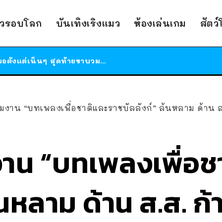
ร้านอาหารในนิวยอร์กประกาศปิดตัวลง หลังอยู่มานานกว่า 45 ปี ติดป้ายขอบคุณลูกค้าทุกคน แถมสูตรทำไวท์ซอสให้แบบจัดเต็ม
าวรอบโลก
บันเทิงเริงแมว
ห้องเล่นเกม
สัตว
สาวญี่ปุ่นโดนแมวตัวเองกัด ไม่ได้ไปหาหมอตั้งแต่เนิ่นๆ สุดท้ายขาบวม กลายเป็นโรคเนื้อเน่า เตือนทาสแมวทั้งหลายให้ระวัง
ได้เวลาเด็กหนวดรวมตัว RF Online Next เปิดให้เล่นแล้ว เกม Sci-Fi MMORPG ระดับตำนาน เล่นได้ทั้งมือถือและ PC
ร้านอาหารในนิวยอร์กประกาศปิดตัวลง หลังอยู่มานานกว่า 45 ปี ติดป้ายขอบคุณลูกค้าทุกคน แถมสูตรทำไวท์ซอสให้แบบจัดเต็ม
สาวญี่ปุ่นโดนแมวตัวเองกัด ไม่ได้ไปหาหมอตั้งแต่เนิ่นๆ สุดท้ายขาบวม กลายเป็นโรคเนื้อเน่า เตือนทาสแมวทั้งหลายให้ระวัง
าน “บทเพลงเพื่อชาติและราชบัลลังก์” ล้นหลาม ด้าน ส.ส. ก้าวไกลอั
งาน “บทเพลงเพื่อช
้นหลาม ด้าน ส.ส. ก