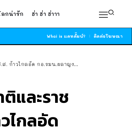
์โลกน่ารัก
ฮ่า ฮ่า ฮ่าาา
Whai is แคทดั๊มบ์?
ติดต่อโฆษณา
ด กอ.รมน.ผลาญงบ 20 ล้าน จัดงานขึ้นมา
าติและราช
้าวไกลอัด