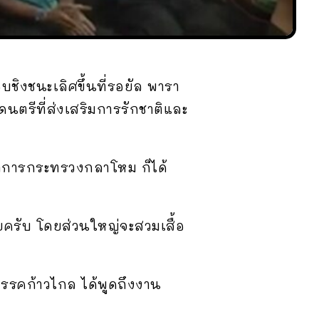
บชิงชนะเลิศขึ้นที่รอยัล พารา
ตรีที่ส่งเสริมการรักชาติและ
าการกระทรวงกลาโหม ก็ได้
ยครับ โดยส่วนใหญ่จะสวมเสื้อ
 พรรคก้าวไกล ได้พูดถึงงาน