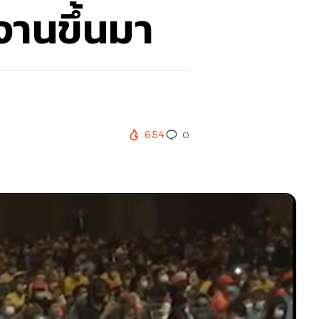
านขึ้นมา
654
0