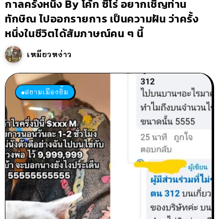
กาลครั้งหนึ่ง By โค้ก ซีโร่ อยากเชิญท่าน
ทักษิณ ไปออกรายการ เป็นความฝัน ว่าครั้ง
หนึ่งในชีวิตได้สัมภาษณ์คน ๆ นี้
เหมียวหง่าว
สยามเมืองยิ้ม