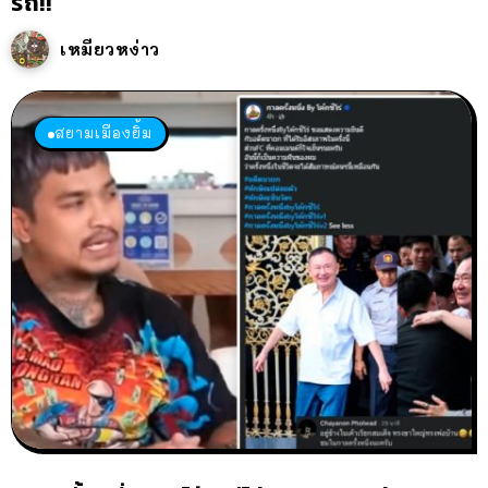
รถ!!
เหมียวหง่าว
สยามเมืองยิ้ม