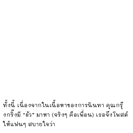
ทั้งนี้ เนื่องจากในเนื้อหาของการนินทา คุณกรุ๊
งกริ๊งมี “ผัว” มาหา (จริงๆ คือเพื่อน) เธอจึงโพสต์
ให้แฟนๆ สบายใจว่า