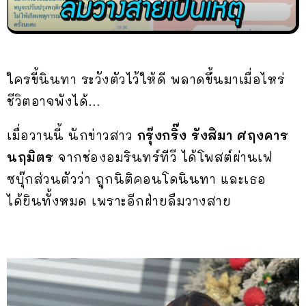
ใครขี้นินทา ระวังตัวไว้ให้ดี พลาดขึ้นมาเมื่อไหร่
ชีวิตอาจพังได้…
เมื่อวานนี้ นักข่าวสาว
กรุ๊งกริ๊ง รังสิมา ศฤงคาร
นฤมิตร
จากช่องอมรินทร์ทีวี ได้โพสต์ผ่านเฟ
ซบุ๊กส่วนตัวว่า ถูกนิติคอนโดนินทา และเธอ
ได้ยินทั้งหมด เพราะอีกฝ่ายลืมวางสาย