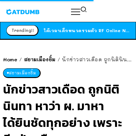
ร้านอาหารในนิวยอร์กประกาศปิดตัวลง หลังอยู่มานานกว่า 45 ปี ติดป้ายขอบคุณลูกค้าทุกคน แถมสูตรทำไวท์ซอสให้แบบจัดเต็ม
สาวญี่ปุ่นโดนแมวตัวเองกัด ไม่ได้ไปหาหมอตั้งแต่เนิ่นๆ สุดท้ายขาบวม กลายเป็นโรคเนื้อเน่า เตือนทาสแมวทั้งหลายให้ระวัง
Trending!!
ได้เวลาเด็กหนวดรวมตัว RF Online Next เปิดให้เล่นแล้ว เกม Sci-Fi MMORPG ระดับตำนาน เล่นได้ทั้งมือถือและ PC
ร้านอาหารในนิวยอร์กประกาศปิดตัวลง หลังอยู่มานานกว่า 45 ปี ติดป้ายขอบคุณลูกค้าทุกคน แถมสูตรทำไวท์ซอสให้แบบจัดเต็ม
สาวญี่ปุ่นโดนแมวตัวเองกัด ไม่ได้ไปหาหมอตั้งแต่เนิ่นๆ สุดท้ายขาบวม กลายเป็นโรคเนื้อเน่า เตือนทาสแมวทั้งหลายให้ระวัง
Home
สยามเมืองยิ้ม
นักข่าวสาวเดือด ถูกนิตินินทา หาว่า ผ. มาหา ได้ยินชัดทุกอย่าง เพราะอีกฝ่ายลืมวางสาย…
/
/
สยามเมืองยิ้ม
นักข่าวสาวเดือด ถูกนิติ
นินทา หาว่า ผ. มาหา
ได้ยินชัดทุกอย่าง เพราะ