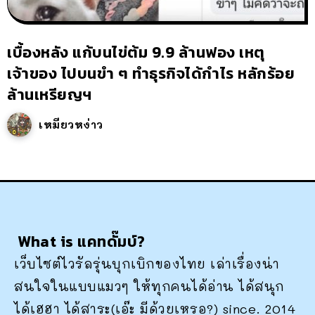
เบื้องหลัง แก้บนไข่ต้ม 9.9 ล้านฟอง เหตุ
เจ้าของ ไปบนขำ ๆ ทำธุรกิจได้กำไร หลักร้อย
ล้านเหรียญฯ
เหมียวหง่าว
What is แคทดั๊มบ์?
เว็บไซต์ไวรัลรุ่นบุกเบิกของไทย เล่าเรื่องน่า
สนใจในแบบแมวๆ ให้ทุกคนได้อ่าน ได้สนุก
ได้เฮฮา ได้สาระ(เอ๊ะ มีด้วยเหรอ?) since. 2014