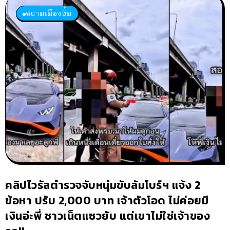
สยามเมืองยิ้ม
คลิปไวรัลตำรวจจับหนุ่มขับลัมโบร์ฯ แจ้ง 2
ข้อหา ปรับ 2,000 บาท เจ้าตัวโอด ไม่ค่อยมี
เงินอ่ะพี่ ชาวเน็ตแซวยับ แต่เขาไม่ใช่เจ้าของ