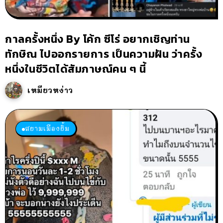
กาลครั้งหนึ่ง By โค้ก ซีโร่ อยากเชิญท่าน
ทักษิณ ไปออกรายการ เป็นความฝัน ว่าครั้ง
หนึ่งในชีวิตได้สัมภาษณ์คน ๆ นี้
เหมียวหง่าว
สยามเมืองยิ้ม