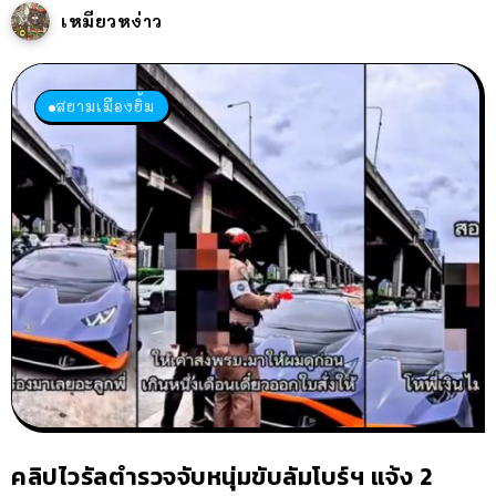
เหมียวหง่าว
สยามเมืองยิ้ม
คลิปไวรัลตำรวจจับหนุ่มขับลัมโบร์ฯ แจ้ง 2