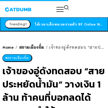
ร้านอาหารในนิวยอร์กประกาศปิดตัวลง หลังอยู่มานานกว่า 45 ปี ติดป้ายขอบคุณลูกค้าทุกคน แถมสูตรทำไวท์ซอสให้แบบจัดเต็ม
สาวญี่ปุ่นโดนแมวตัวเองกัด ไม่ได้ไปหาหมอตั้งแต่เนิ่นๆ สุดท้ายขาบวม กลายเป็นโรคเนื้อเน่า เตือนทาสแมวทั้งหลายให้ระวัง
Trending!!
ได้เวลาเด็กหนวดรวมตัว RF Online Next เปิดให้เล่นแล้ว เกม Sci-Fi MMORPG ระดับตำนาน เล่นได้ทั้งมือถือและ PC
ร้านอาหารในนิวยอร์กประกาศปิดตัวลง หลังอยู่มานานกว่า 45 ปี ติดป้ายขอบคุณลูกค้าทุกคน แถมสูตรทำไวท์ซอสให้แบบจัดเต็ม
สาวญี่ปุ่นโดนแมวตัวเองกัด ไม่ได้ไปหาหมอตั้งแต่เนิ่นๆ สุดท้ายขาบวม กลายเป็นโรคเนื้อเน่า เตือนทาสแมวทั้งหลายให้ระวัง
Home
สยามเมืองยิ้ม
เจ้าของอู่ดังทดสอบ “สายประหยัดน้ำมัน” วางเงิน 1 ล้าน ท้าคนที่บอกลดได้ 40% มาทำให้ดู
/
/
สยามเมืองยิ้ม
เจ้าของอู่ดังทดสอบ “สาย
ประหยัดน้ำมัน” วางเงิน 1
ล้าน ท้าคนที่บอกลดได้