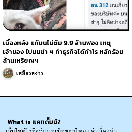
เบื้องหลัง แก้บนไข่ต้ม 9.9 ล้านฟอง เหตุ
เจ้าของ ไปบนขำ ๆ ทำธุรกิจได้กำไร หลักร้อย
ล้านเหรียญฯ
เหมียวหง่าว
What is แคทดั๊มบ์?
เว็บไซต์ไวรัลรุ่นบุกเบิกของไทย เล่าเรื่องน่า