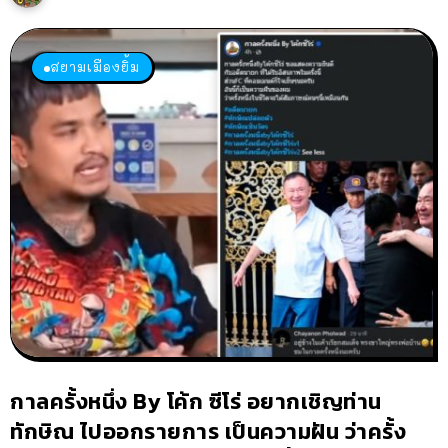
สยามเมืองยิ้ม
กาลครั้งหนึ่ง By โค้ก ซีโร่ อยากเชิญท่าน
ทักษิณ ไปออกรายการ เป็นความฝัน ว่าครั้ง