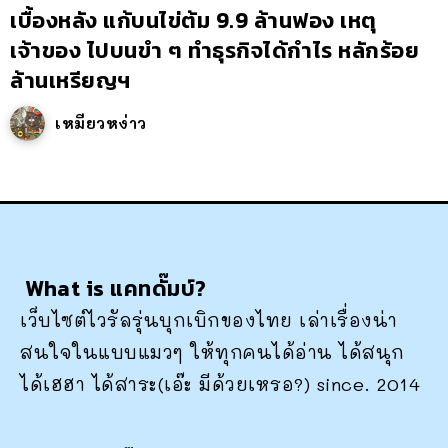
เบื้องหลัง แก้บนไข่ต้ม 9.9 ล้านฟอง เหตุ
เจ้าของ ไปบนขำ ๆ ทำธุรกิจได้กำไร หลักร้อย
ล้านเหรียญฯ
เหมียวหง่าว
What is แคทดั๊มบ์?
เว็บไซต์ไวรัลรุ่นบุกเบิกของไทย เล่าเรื่องน่า
สนใจในแบบแมวๆ ให้ทุกคนได้อ่าน ได้สนุก
ได้เฮฮา ได้สาระ(เอ๊ะ มีด้วยเหรอ?) since. 2014