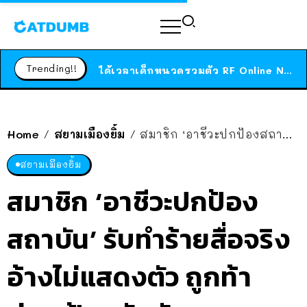
ร้านอาหารในนิวยอร์กประกาศปิดตัวลง หลังอยู่มานานกว่า 45 ปี ติดป้ายขอบคุณลูกค้าทุกคน แถมสูตรทำไวท์ซอสให้แบบจัดเต็ม
สาวญี่ปุ่นโดนแมวตัวเองกัด ไม่ได้ไปหาหมอตั้งแต่เนิ่นๆ สุดท้ายขาบวม กลายเป็นโรคเนื้อเน่า เตือนทาสแมวทั้งหลายให้ระวัง
Trending!!
ได้เวลาเด็กหนวดรวมตัว RF Online Next เปิดให้เล่นแล้ว เกม Sci-Fi MMORPG ระดับตำนาน เล่นได้ทั้งมือถือและ PC
ร้านอาหารในนิวยอร์กประกาศปิดตัวลง หลังอยู่มานานกว่า 45 ปี ติดป้ายขอบคุณลูกค้าทุกคน แถมสูตรทำไวท์ซอสให้แบบจัดเต็ม
สาวญี่ปุ่นโดนแมวตัวเองกัด ไม่ได้ไปหาหมอตั้งแต่เนิ่นๆ สุดท้ายขาบวม กลายเป็นโรคเนื้อเน่า เตือนทาสแมวทั้งหลายให้ระวัง
Home
สยามเมืองยิ้ม
สมาชิก ‘อาชีวะปกป้องสถาบัน’ รับทำร้ายสื่อจริง อ้างไม่แสดงตัว ถูกท้าต่อย ป้องกันตัวเอง
/
/
สยามเมืองยิ้ม
สมาชิก ‘อาชีวะปกป้อง
สถาบัน’ รับทำร้ายสื่อจริง
อ้างไม่แสดงตัว ถูกท้า