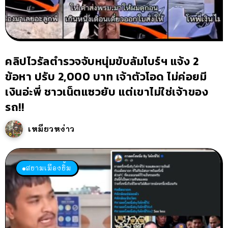
คลิปไวรัลตำรวจจับหนุ่มขับลัมโบร์ฯ แจ้ง 2
ข้อหา ปรับ 2,000 บาท เจ้าตัวโอด ไม่ค่อยมี
เงินอ่ะพี่ ชาวเน็ตแซวยับ แต่เขาไม่ใช่เจ้าของ
รถ!!
เหมียวหง่าว
สยามเมืองยิ้ม