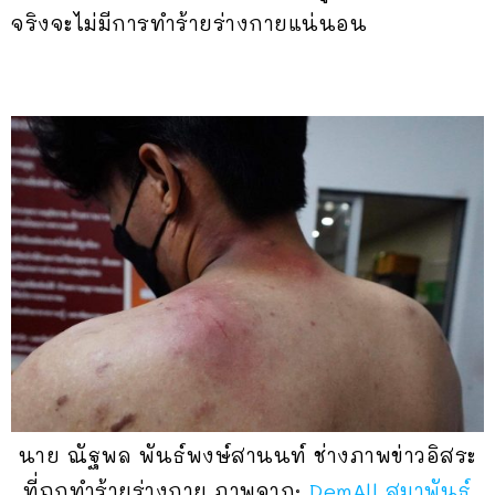
จริงจะไม่มีการทำร้ายร่างกายแน่นอน
นาย ณัฐพล พันธ์พงษ์สานนท์ ช่างภาพข่าวอิสระ
ที่ถูกทำร้ายร่างกาย ภาพจาก:
DemAll สมาพันธ์