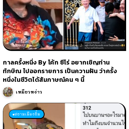
กาลครั้งหนึ่ง By โค้ก ซีโร่ อยากเชิญท่าน
ทักษิณ ไปออกรายการ เป็นความฝัน ว่าครั้ง
หนึ่งในชีวิตได้สัมภาษณ์คน ๆ นี้
เหมียวหง่าว
สยามเมืองยิ้ม