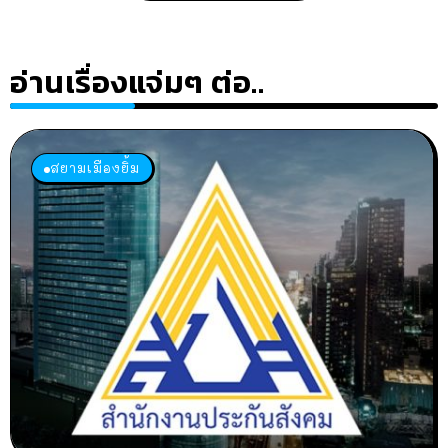
อ่านเรื่องแจ่มๆ ต่อ..
สยามเมืองยิ้ม