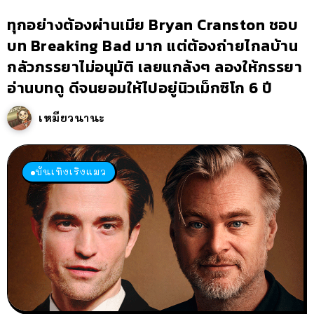
ทุกอย่างต้องผ่านเมีย Bryan Cranston ชอบ
บท Breaking Bad มาก แต่ต้องถ่ายไกลบ้าน
กลัวภรรยาไม่อนุมัติ เลยแกล้งๆ ลองให้ภรรยา
อ่านบทดู ดีจนยอมให้ไปอยู่นิวเม็กซิโก 6 ปี
เหมียวนานะ
บันเทิงเริงแมว