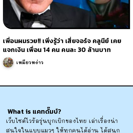
เพื่อนผมรวย!! เพิ่งรู้ว่า เสี่ยจอร์จ คลูนีย์ เคย
แจกเงิน เพื่อน 14 คน คนละ 30 ล้านบาท
เหมียวหง่าว
What is แคทดั๊มบ์?
เว็บไซต์ไวรัลรุ่นบุกเบิกของไทย เล่าเรื่องน่า
สนใจในแบบแมวๆ ให้ทุกคนได้อ่าน ได้สนุก