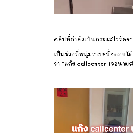
คลิปที่กำลังเป็นกระแสไวรัล
เป็นช่วงที่หนุ่มรายหนึ่งตอบโ
ว่า
“แก๊ง callcenter เจอนามสก