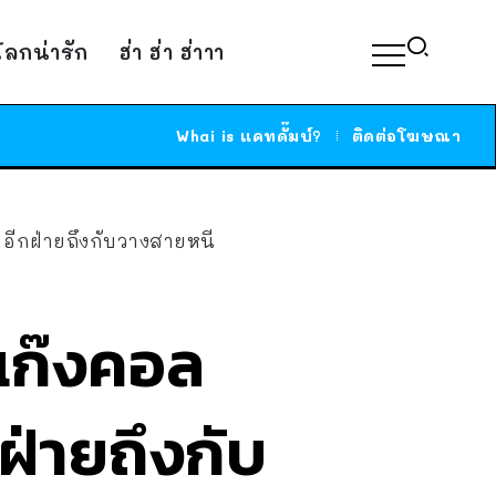
์โลกน่ารัก
ฮ่า ฮ่า ฮ่าาา
Whai is แคทดั๊มบ์?
ติดต่อโฆษณา
 อีกฝ่ายถึงกับวางสายหนี
นแก๊งคอล
ฝ่ายถึงกับ