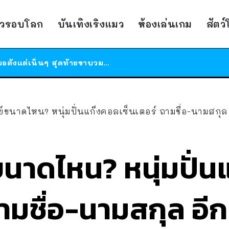
ร้านอาหารในนิวยอร์กประกาศปิดตัวลง หลังอยู่มานานกว่า 45 ปี ติดป้ายขอบคุณลูกค้าทุกคน แถมสูตรทำไวท์ซอสให้แบบจัดเต็ม
าวรอบโลก
บันเทิงเริงแมว
ห้องเล่นเกม
สัตว
สาวญี่ปุ่นโดนแมวตัวเองกัด ไม่ได้ไปหาหมอตั้งแต่เนิ่นๆ สุดท้ายขาบวม กลายเป็นโรคเนื้อเน่า เตือนทาสแมวทั้งหลายให้ระวัง
ได้เวลาเด็กหนวดรวมตัว RF Online Next เปิดให้เล่นแล้ว เกม Sci-Fi MMORPG ระดับตำนาน เล่นได้ทั้งมือถือและ PC
ร้านอาหารในนิวยอร์กประกาศปิดตัวลง หลังอยู่มานานกว่า 45 ปี ติดป้ายขอบคุณลูกค้าทุกคน แถมสูตรทำไวท์ซอสให้แบบจัดเต็ม
สาวญี่ปุ่นโดนแมวตัวเองกัด ไม่ได้ไปหาหมอตั้งแต่เนิ่นๆ สุดท้ายขาบวม กลายเป็นโรคเนื้อเน่า เตือนทาสแมวทั้งหลายให้ระวัง
์ขนาดไหน? หนุ่มปั่นแก๊งคอลเซ็นเตอร์ ถามชื่อ-นามสกุล
นาดไหน? หนุ่มปั่
ถามชื่อ-นามสกุล อีก