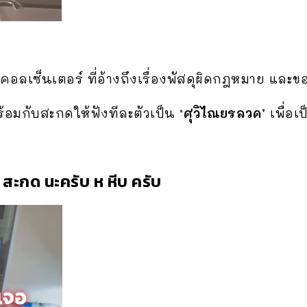
อลเซ็นเตอร์ ที่อ้างถึงเรื่องพัสดุผิดกฎหมาย และ
้อมกับสะกดให้ฟังทีละตัวเป็น
‘ศุวิไณยรลวค’
เพื่อเป
 สะกด นะครับ ห หีบ ครับ