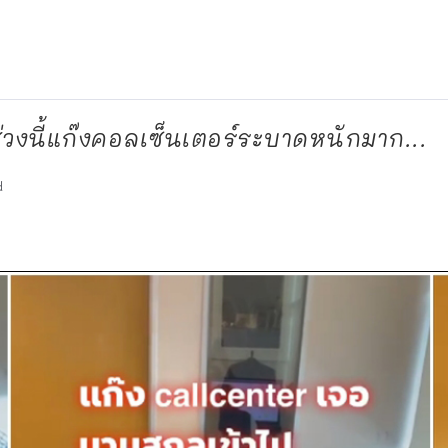
าช่วงนี้แก๊งคอลเซ็นเตอร์ระบาดหนักมาก...
d