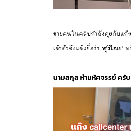
ชายคนในคลิปกำลังคุยกับแก๊งค
เจ้าตัวจึงแจ้งชื่อว่า
‘ศุวิไณย’
พร
นามสกุล หำมหัศจรรย์ ครับ