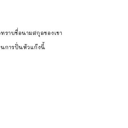
ขอทราบชื่อนามสกุลของเขา
็นการปั่นหัวแก๊งนี้