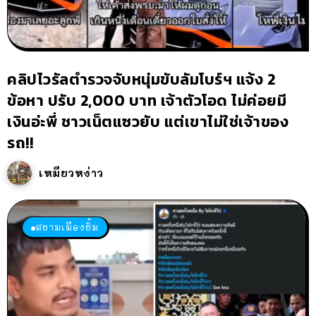
คลิปไวรัลตำรวจจับหนุ่มขับลัมโบร์ฯ แจ้ง 2
ข้อหา ปรับ 2,000 บาท เจ้าตัวโอด ไม่ค่อยมี
เงินอ่ะพี่ ชาวเน็ตแซวยับ แต่เขาไม่ใช่เจ้าของ
รถ!!
เหมียวหง่าว
สยามเมืองยิ้ม