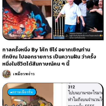
กาลครั้งหนึ่ง By โค้ก ซีโร่ อยากเชิญท่าน
ทักษิณ ไปออกรายการ เป็นความฝัน ว่าครั้ง
หนึ่งในชีวิตได้สัมภาษณ์คน ๆ นี้
เหมียวหง่าว
สยามเมืองยิ้ม