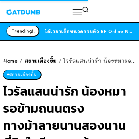
ร้านอาหารในนิวยอร์กประกาศปิดตัวลง หลังอยู่มานานกว่า 45 ปี ติดป้ายขอบคุณลูกค้าทุกคน แถมสูตรทำไวท์ซอสให้แบบจัดเต็ม
สาวญี่ปุ่นโดนแมวตัวเองกัด ไม่ได้ไปหาหมอตั้งแต่เนิ่นๆ สุดท้ายขาบวม กลายเป็นโรคเนื้อเน่า เตือนทาสแมวทั้งหลายให้ระวัง
Trending!!
ได้เวลาเด็กหนวดรวมตัว RF Online Next เปิดให้เล่นแล้ว เกม Sci-Fi MMORPG ระดับตำนาน เล่นได้ทั้งมือถือและ PC
ร้านอาหารในนิวยอร์กประกาศปิดตัวลง หลังอยู่มานานกว่า 45 ปี ติดป้ายขอบคุณลูกค้าทุกคน แถมสูตรทำไวท์ซอสให้แบบจัดเต็ม
สาวญี่ปุ่นโดนแมวตัวเองกัด ไม่ได้ไปหาหมอตั้งแต่เนิ่นๆ สุดท้ายขาบวม กลายเป็นโรคเนื้อเน่า เตือนทาสแมวทั้งหลายให้ระวัง
Home
สยามเมืองยิ้ม
ไวรัลแสนน่ารัก น้องหมารอข้ามถนนตรงทางม้าลายนานสองนาน พี่วินใจดีเลยพาข้ามจนปลอดภัย
/
/
สยามเมืองยิ้ม
ไวรัลแสนน่ารัก น้องหมา
รอข้ามถนนตรง
ทางม้าลายนานสองนาน