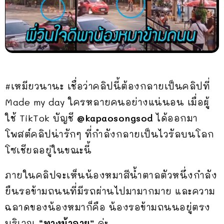
#เหมียวนานะ เชื่อว่าคลิปนี้ต้องกลายเป็นคลิปที่
Made my day ใครหลายคนอย่างแน่นอน เมื่อผู้
ใช้ TikTok บัญชี
@kapaosongsod
ได้ออกมา
โพสต์คลิปน่ารักๆ ที่กำลังกลายเป็นไวรัลบนโลก
โซเชียลอยู่ในขณะนี้
ภายในคลิปจะเห็นน้องหมาสีน้ำตาลตัวหนึ่งกำลัง
ยืนรอข้ามถนนที่มีรถผ่านไปมามากมาย และความ
ฉลาดของน้องหมาก็คือ น้องรอข้ามถนนอยู่ตรง
บริเวณ
“ทางม้าลาย”
ค่ะ