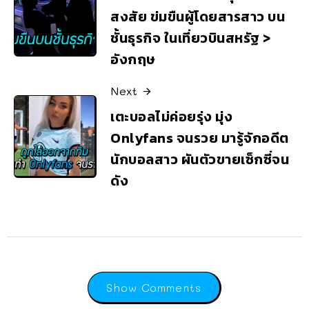
สงสัย ข่มขืนผู้โดยสารสาว บน
ชั้นธุรกิจ ในเที่ยวบินสหรัฐ >
อังกฤษ
Next
เตะบอลไม่ค่อยรุ่ง มุ่ง
Onlyfans จนรวย มารู้จักอดีต
นักบอลสาว ผันตัวขายเซ็กซี่จน
ดัง
Show Comments