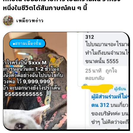
หนึ่งในชีวิตได้สัมภาษณ์คน ๆ นี้
เหมียวหง่าว
สยามเมืองยิ้ม