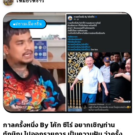
เหมียวหง่าว
สยามเมืองยิ้ม
กาลครั้งหนึ่ง By โค้ก ซีโร่ อยากเชิญท่าน
ทักษิณ ไปออกรายการ เป็นความฝัน ว่าครั้ง