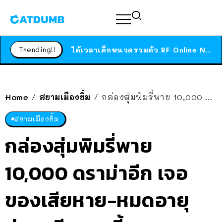
สาวญี่ปุ่นโดนแมวตัวเองกัด ไม่ได้ไปหาหมอตั้งแต่เนิ่นๆ สุดท้ายขาบวม กลายเป็นโรคเนื้อเน่า เตือนทาสแมวทั้งหลายให้ระวัง
ได้เวลาเด็กหนวดรวมตัว RF Online Next เปิดให้เล่นแล้ว เกม Sci-Fi MMORPG ระดับตำนาน เล่นได้ทั้งมือถือและ PC
Trending!!
ร้านอาหารในนิวยอร์กประกาศปิดตัวลง หลังอยู่มานานกว่า 45 ปี ติดป้ายขอบคุณลูกค้าทุกคน แถมสูตรทำไวท์ซอสให้แบบจัดเต็ม
สาวญี่ปุ่นโดนแมวตัวเองกัด ไม่ได้ไปหาหมอตั้งแต่เนิ่นๆ สุดท้ายขาบวม กลายเป็นโรคเนื้อเน่า เตือนทาสแมวทั้งหลายให้ระวัง
Home
สยามเมืองยิ้ม
กล่องสุ่มพิมรี่พาย 10,000 ดราม่าอีก เจอของเสียหาย-หมดอายุ ล่าสุดทีมงานชี้แจง
/
/
สยามเมืองยิ้ม
กล่องสุ่มพิมรี่พาย
10,000 ดราม่าอีก เจอ
ของเสียหาย-หมดอายุ