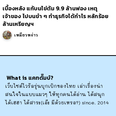
เบื้องหลัง แก้บนไข่ต้ม 9.9 ล้านฟอง เหตุ
เจ้าของ ไปบนขำ ๆ ทำธุรกิจได้กำไร หลักร้อย
ล้านเหรียญฯ
เหมียวหง่าว
What is แคทดั๊มบ์?
เว็บไซต์ไวรัลรุ่นบุกเบิกของไทย เล่าเรื่องน่า
สนใจในแบบแมวๆ ให้ทุกคนได้อ่าน ได้สนุก
ได้เฮฮา ได้สาระ(เอ๊ะ มีด้วยเหรอ?) since. 2014