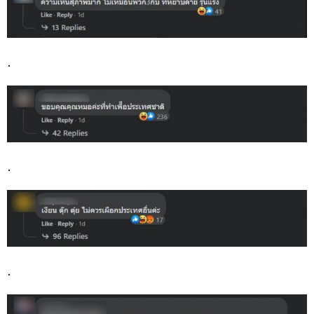
.
.
.