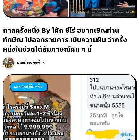
กาลครั้งหนึ่ง By โค้ก ซีโร่ อยากเชิญท่าน
ทักษิณ ไปออกรายการ เป็นความฝัน ว่าครั้ง
หนึ่งในชีวิตได้สัมภาษณ์คน ๆ นี้
เหมียวหง่าว
สยามเมืองยิ้ม