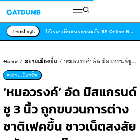
ร้านอาหารในนิวยอร์กประกาศปิดตัวลง หลังอยู่มานานกว่า 45 ปี ติดป้ายขอบคุณลูกค้าทุกคน แถมสูตรทำไวท์ซอสให้แบบจัดเต็ม
สาวญี่ปุ่นโดนแมวตัวเองกัด ไม่ได้ไปหาหมอตั้งแต่เนิ่นๆ สุดท้ายขาบวม กลายเป็นโรคเนื้อเน่า เตือนทาสแมวทั้งหลายให้ระวัง
Trending!!
ได้เวลาเด็กหนวดรวมตัว RF Online Next เปิดให้เล่นแล้ว เกม Sci-Fi MMORPG ระดับตำนาน เล่นได้ทั้งมือถือและ PC
ร้านอาหารในนิวยอร์กประกาศปิดตัวลง หลังอยู่มานานกว่า 45 ปี ติดป้ายขอบคุณลูกค้าทุกคน แถมสูตรทำไวท์ซอสให้แบบจัดเต็ม
สาวญี่ปุ่นโดนแมวตัวเองกัด ไม่ได้ไปหาหมอตั้งแต่เนิ่นๆ สุดท้ายขาบวม กลายเป็นโรคเนื้อเน่า เตือนทาสแมวทั้งหลายให้ระวัง
Home
สยามเมืองยิ้ม
‘หมอวรงค์’ อัด มิสแกรนด์ชู 3 นิ้ว ถูกขบวนการต่างชาติเฟคขึ้น ชาวเน็ตสงสัย หลักฐานอยู่ไหน?
/
/
สยามเมืองยิ้ม
‘หมอวรงค์’ อัด มิสแกรนด์
ชู 3 นิ้ว ถูกขบวนการต่าง
ชาติเฟคขึ้น ชาวเน็ตสงสัย