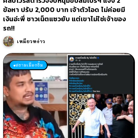
คลิปไวรัลตำรวจจับหนุ่มขับลัมโบร์ฯ แจ้ง 2
ข้อหา ปรับ 2,000 บาท เจ้าตัวโอด ไม่ค่อยมี
เงินอ่ะพี่ ชาวเน็ตแซวยับ แต่เขาไม่ใช่เจ้าของ
รถ!!
เหมียวหง่าว
สยามเมืองยิ้ม