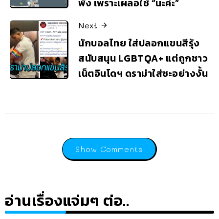
พัง เพราะเผลอใช้ “นะค่ะ”
Next
นักบอลไทย ใส่ปลอกแขนสีรุ้ง
สนับสนุน LGBTQA+ แต่ถูกชาว
เน็ตอินโดฯ ดราม่าใส่ซะอย่างงั้น
Show Comments
อ่านเรื่องแจ่มๆ ต่อ..