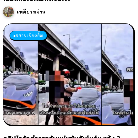
เหมียวหง่าว
สยามเมืองยิ้ม