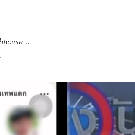
ubhouse...
d