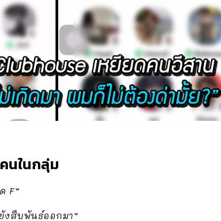
คนในกลุ่ม
ด F”
วยังสืบพันธ์ออกมา”