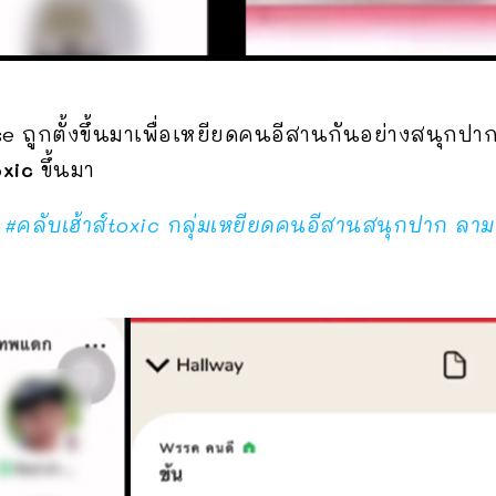
use ถูกตั้งขึ้นมาเพื่อเหยียดคนอีสานกันอย่างสนุกป
oxic
ขึ้นมา
 #คลับเฮ้าส์toxic กลุ่มเหยียดคนอีสานสนุกปาก ลาม