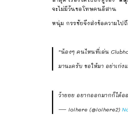
จะไม่มีวันขอโทษคนอีสาน
หนุ่ม กรรชัยจึงส่งข้อความไปถ
“น้องๆ คนไหนที่เล่น Clubh
มานะครับ ขอให้มา อย่าเก่ง
ว้ายยย อยากออกมากก็ได้
— ioihere (@ioihere2)
No