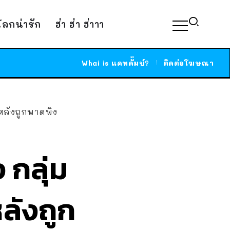
์โลกน่ารัก
ฮ่า ฮ่า ฮ่าาา
Whai is แคทดั๊มบ์?
ติดต่อโฆษณา
 หลังถูกพาดพิง
 กลุ่ม
ลังถูก