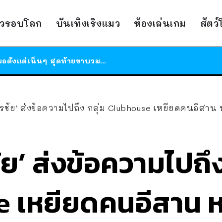
ร้านอาหารในนิวยอร์กประกาศปิดตัวลง หลังอยู่มานานกว่า 45 ปี ติดป้ายขอบคุณลูกค้าทุกคน แถมสูตรทำไวท์ซอสให้แบบจัดเต็ม
าวรอบโลก
บันเทิงเริงแมว
ห้องเล่นเกม
สัตว
สาวญี่ปุ่นโดนแมวตัวเองกัด ไม่ได้ไปหาหมอตั้งแต่เนิ่นๆ สุดท้ายขาบวม กลายเป็นโรคเนื้อเน่า เตือนทาสแมวทั้งหลายให้ระวัง
ได้เวลาเด็กหนวดรวมตัว RF Online Next เปิดให้เล่นแล้ว เกม Sci-Fi MMORPG ระดับตำนาน เล่นได้ทั้งมือถือและ PC
ร้านอาหารในนิวยอร์กประกาศปิดตัวลง หลังอยู่มานานกว่า 45 ปี ติดป้ายขอบคุณลูกค้าทุกคน แถมสูตรทำไวท์ซอสให้แบบจัดเต็ม
สาวญี่ปุ่นโดนแมวตัวเองกัด ไม่ได้ไปหาหมอตั้งแต่เนิ่นๆ สุดท้ายขาบวม กลายเป็นโรคเนื้อเน่า เตือนทาสแมวทั้งหลายให้ระวัง
รรชัย’ ส่งข้อความไปถึง กลุ่ม Clubhouse เหยียดคนอีสาน
ัย’ ส่งข้อความไปถึง
 เหยียดคนอีสาน ห