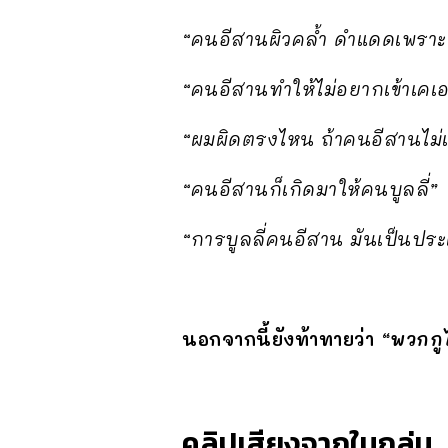
“คนอีสานผิวคล้ำ ดำแดดเพราะแบ
“คนอีสานทำให้ไม่อยากเข้าเคเ
“ผมผิดตรงไหน ถ้าคนอีสานไม่เก
“คนอีสานก็เกิดมาให้คนบูลลี่”
“การบูลลี่คนอีสาน มันเป็นปร
นอกจากนี้ยังท้าทายว่า
“พวกกูไ
คลิปเสียงจากในกลุ่ม