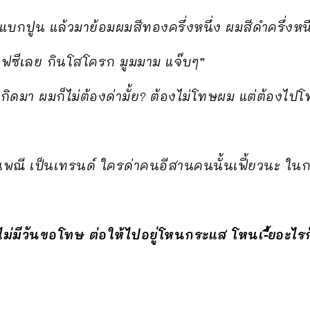
กปูน แล้วมาย้อมผมสีทองครึ่งหนึ่ง ผมสีดำครึ่งหนึ
อฟซีเลย กินโสโครก มูมมาม แจ๊บๆ”
ิดมา ผมก็ไม่ต้องด่ามั้ย? ต้องไม่โทษผม แต่ต้องไป
ะเพณี เป็นเทรนด์ ใครด่าคนอีสานคนนั้นเฟี้ยวนะ ใ
ม่มีวันขอโทษ ต่อให้ไปอยู่โหนกระแส โหนเ-ี้ยอะไรก