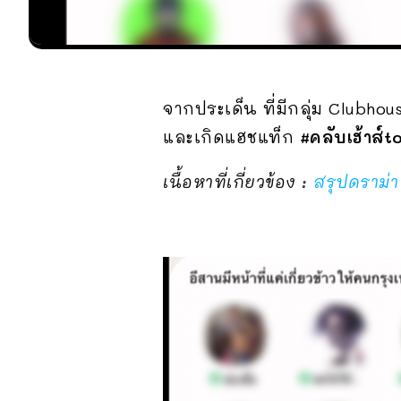
จากประเด็น ที่มีกลุ่ม Clubho
และเกิดแฮชแท็ก
#คลับเฮ้าส์t
เนื้อหาที่เกี่ยวข้อง :
สรุปดราม่า