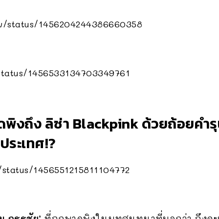
qw/status/1456204244386660358
/status/1456533134703349761
พิงถึง ลิซ่า Blackpink ด้วยถ้อยคำรุน
งประเทศ!?
a/status/1456551215811104772
่ม กรรชัย’
ที่ถูกพาดพิงในบทสนทนาที่บอกว่า ถึง