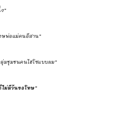
่ง”
โทษพ่อแม่คนอีสาน”
นกลุ่มชุมชนคนไฮโซแบบผม”
็ไม่มีวันขอโทษ”