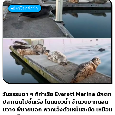
สัตว์โลกน่ารัก
วันธรรมดา ๆ ที่ท่าเรือ Everett Marina นักตก
ปลาเดินไปขึ้นเรือ โดนแมวน้ำ จำนวนมากนอน
ขวาง พี่ชายบอก พวกเอ็งตัวเหม็นชะมัด เหมือน