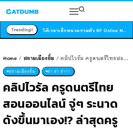
ร้านอาหารในนิวยอร์กประกาศปิดตัวลง หลังอยู่มานานกว่า 45 ปี ติดป้ายขอบคุณลูกค้าทุกคน แถมสูตรทำไวท์ซอสให้แบบจัดเต็ม
สาวญี่ปุ่นโดนแมวตัวเองกัด ไม่ได้ไปหาหมอตั้งแต่เนิ่นๆ สุดท้ายขาบวม กลายเป็นโรคเนื้อเน่า เตือนทาสแมวทั้งหลายให้ระวัง
Trending!!
ได้เวลาเด็กหนวดรวมตัว RF Online Next เปิดให้เล่นแล้ว เกม Sci-Fi MMORPG ระดับตำนาน เล่นได้ทั้งมือถือและ PC
ร้านอาหารในนิวยอร์กประกาศปิดตัวลง หลังอยู่มานานกว่า 45 ปี ติดป้ายขอบคุณลูกค้าทุกคน แถมสูตรทำไวท์ซอสให้แบบจัดเต็ม
สาวญี่ปุ่นโดนแมวตัวเองกัด ไม่ได้ไปหาหมอตั้งแต่เนิ่นๆ สุดท้ายขาบวม กลายเป็นโรคเนื้อเน่า เตือนทาสแมวทั้งหลายให้ระวัง
Home
สยามเมืองยิ้ม
คลิปไวรัล ครูดนตรีไทยสอนออนไลน์ จู่ๆ ระนาดดังขึ้นมาเอง!? ล่าสุดครูออกมาแจงสาเหตุ
/
/
สยามเมืองยิ้ม
ฮ่า ฮ่า ฮ่าาา
คลิปไวรัล ครูดนตรีไทย
สอนออนไลน์ จู่ๆ ระนาด
ดังขึ้นมาเอง!? ล่าสุดครู