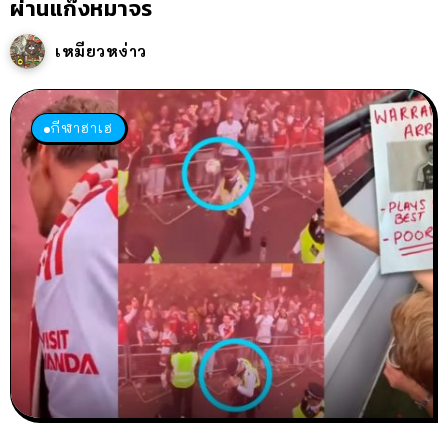
ผ่านแก๊งหมาจร
เหมียวหง่าว
กีฬาฮาเฮ