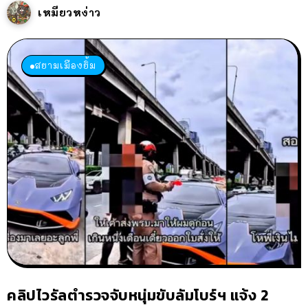
เหมียวหง่าว
สยามเมืองยิ้ม
คลิปไวรัลตำรวจจับหนุ่มขับลัมโบร์ฯ แจ้ง 2