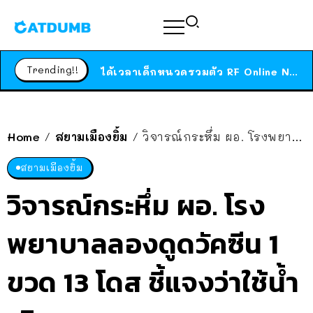
ร้านอาหารในนิวยอร์กประกาศปิดตัวลง หลังอยู่มานานกว่า 45 ปี ติดป้ายขอบคุณลูกค้าทุกคน แถมสูตรทำไวท์ซอสให้แบบจัดเต็ม
สาวญี่ปุ่นโดนแมวตัวเองกัด ไม่ได้ไปหาหมอตั้งแต่เนิ่นๆ สุดท้ายขาบวม กลายเป็นโรคเนื้อเน่า เตือนทาสแมวทั้งหลายให้ระวัง
Trending!!
ได้เวลาเด็กหนวดรวมตัว RF Online Next เปิดให้เล่นแล้ว เกม Sci-Fi MMORPG ระดับตำนาน เล่นได้ทั้งมือถือและ PC
ร้านอาหารในนิวยอร์กประกาศปิดตัวลง หลังอยู่มานานกว่า 45 ปี ติดป้ายขอบคุณลูกค้าทุกคน แถมสูตรทำไวท์ซอสให้แบบจัดเต็ม
สาวญี่ปุ่นโดนแมวตัวเองกัด ไม่ได้ไปหาหมอตั้งแต่เนิ่นๆ สุดท้ายขาบวม กลายเป็นโรคเนื้อเน่า เตือนทาสแมวทั้งหลายให้ระวัง
Home
สยามเมืองยิ้ม
วิจารณ์กระหึ่ม ผอ. โรงพยาบาลลองดูดวัคซีน 1 ขวด 13 โดส ชี้แจงว่าใช้น้ำเติมทดลอง
/
/
สยามเมืองยิ้ม
วิจารณ์กระหึ่ม ผอ. โรง
พยาบาลลองดูดวัคซีน 1
ขวด 13 โดส ชี้แจงว่าใช้น้ำ