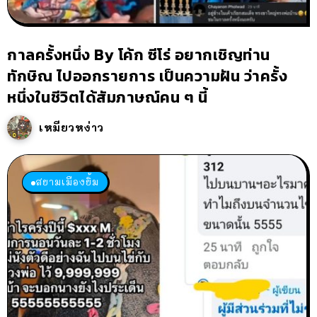
กาลครั้งหนึ่ง By โค้ก ซีโร่ อยากเชิญท่าน
ทักษิณ ไปออกรายการ เป็นความฝัน ว่าครั้ง
หนึ่งในชีวิตได้สัมภาษณ์คน ๆ นี้
เหมียวหง่าว
สยามเมืองยิ้ม