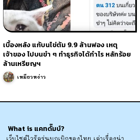
เบื้องหลัง แก้บนไข่ต้ม 9.9 ล้านฟอง เหตุ
เจ้าของ ไปบนขำ ๆ ทำธุรกิจได้กำไร หลักร้อย
ล้านเหรียญฯ
เหมียวหง่าว
What is แคทดั๊มบ์?
เว็บไซต์ไวรัลรุ่นบุกเบิกของไทย เล่าเรื่องน่า