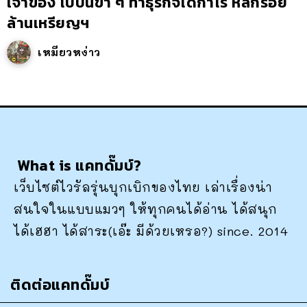
เจ้าของ ไปบนขำ ๆ ทำธุรกิจได้กำไร หลักร้อย
ล้านเหรียญฯ
เหมียวหง่าว
What is แคทดั๊มบ์?
เว็บไซต์ไวรัลรุ่นบุกเบิกของไทย เล่าเรื่องน่า
สนใจในแบบแมวๆ ให้ทุกคนได้อ่าน ได้สนุก
ได้เฮฮา ได้สาระ(เอ๊ะ มีด้วยเหรอ?) since. 2014
ติดต่อแคทดั๊มบ์