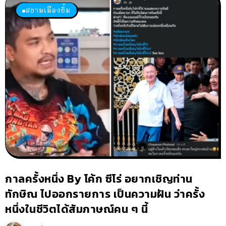
สยามเมืองยิ้ม
กาลครั้งหนึ่ง By โค้ก ซีโร่ อยากเชิญท่าน
ทักษิณ ไปออกรายการ เป็นความฝัน ว่าครั้ง
หนึ่งในชีวิตได้สัมภาษณ์คน ๆ นี้