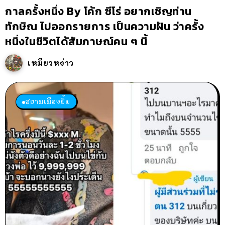
กาลครั้งหนึ่ง By โค้ก ซีโร่ อยากเชิญท่าน
ทักษิณ ไปออกรายการ เป็นความฝัน ว่าครั้ง
หนึ่งในชีวิตได้สัมภาษณ์คน ๆ นี้
เหมียวหง่าว
สยามเมืองยิ้ม