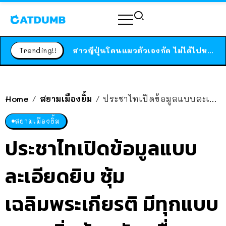
ร้านอาหารในนิวยอร์กประกาศปิดตัวลง หลังอยู่มานานกว่า 45 ปี ติดป้ายขอบคุณลูกค้าทุกคน แถมสูตรทำไวท์ซอสให้แบบจัดเต็ม
สาวญี่ปุ่นโดนแมวตัวเองกัด ไม่ได้ไปหาหมอตั้งแต่เนิ่นๆ สุดท้ายขาบวม กลายเป็นโรคเนื้อเน่า เตือนทาสแมวทั้งหลายให้ระวัง
Trending!!
ได้เวลาเด็กหนวดรวมตัว RF Online Next เปิดให้เล่นแล้ว เกม Sci-Fi MMORPG ระดับตำนาน เล่นได้ทั้งมือถือและ PC
ร้านอาหารในนิวยอร์กประกาศปิดตัวลง หลังอยู่มานานกว่า 45 ปี ติดป้ายขอบคุณลูกค้าทุกคน แถมสูตรทำไวท์ซอสให้แบบจัดเต็ม
สาวญี่ปุ่นโดนแมวตัวเองกัด ไม่ได้ไปหาหมอตั้งแต่เนิ่นๆ สุดท้ายขาบวม กลายเป็นโรคเนื้อเน่า เตือนทาสแมวทั้งหลายให้ระวัง
Home
สยามเมืองยิ้ม
ประชาไทเปิดข้อมูลแบบละเอียดยิบ ซุ้มเฉลิมพระเกียรติ มีทุกแบบ ราคาเริ่มต้นหลักหมื่นจนถึงหลักล้าน
/
/
สยามเมืองยิ้ม
ประชาไทเปิดข้อมูลแบบ
ละเอียดยิบ ซุ้ม
เฉลิมพระเกียรติ มีทุกแบบ