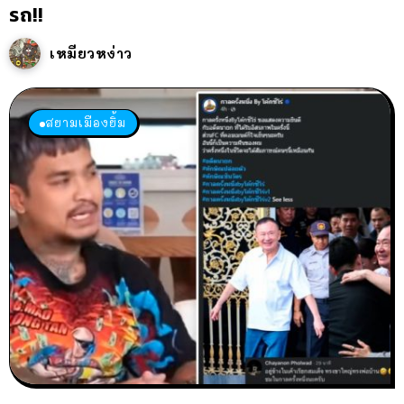
รถ!!
เหมียวหง่าว
สยามเมืองยิ้ม