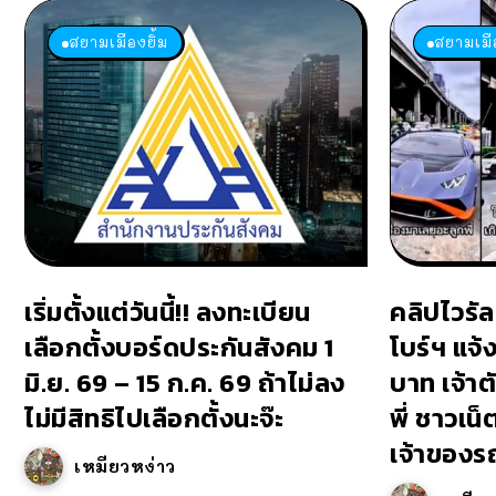
สยามเมืองยิ้ม
สยามเมือ
เริ่มตั้งแต่วันนี้!! ลงทะเบียน
คลิปไวรัล
เลือกตั้งบอร์ดประกันสังคม 1
โบร์ฯ แจ้
มิ.ย. 69 – 15 ก.ค. 69 ถ้าไม่ลง
บาท เจ้าตั
ไม่มีสิทธิไปเลือกตั้งนะจ๊ะ
พี่ ชาวเน็
เจ้าของรถ
เหมียวหง่าว