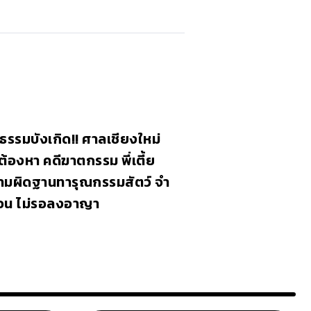
ธรรมบังเกิด!! ศาลเชียงใหม่
ู้ต้องหา คดีฆาตกรรม พี่เตี้ย
วามผิดฐานทารุณกรรมสัตว์ จำ
ดือน ไม่รอลงอาญา