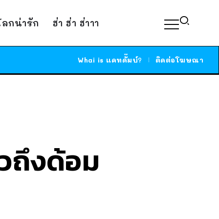
์โลกน่ารัก
ฮ่า ฮ่า ฮ่าาา
Whai is แคทดั๊มบ์?
ติดต่อโฆษณา
าวถึงด้อม