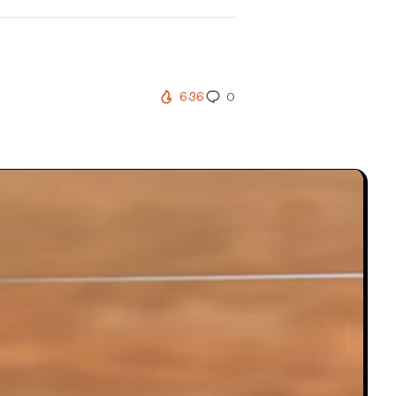
636
0