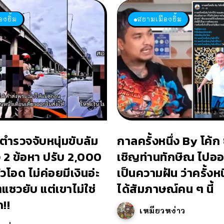
งยิ้ม
สยามเมืองยิ้ม
ตำรวจจับหนุ่มขับลัม
กาลครั้งหนึ่ง By โค้ก 
ง 2 ข้อหา ปรับ 2,000
เชิญท่านทักษิณ ไปอ
วโอด ไม่ค่อยมีเงินอ่ะ
เป็นความฝัน ว่าครั้งหน
ตแซวยับ แต่เขาไม่ใช่
ได้สัมภาษณ์คน ๆ นี้
!!
เหมียวหง่าว