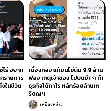
สยามเมืองยิ้ม
ซีโร่ อยาก
เบื้องหลัง แก้บนไข่ต้ม 9.9 ล้าน
อกรายการ
ฟอง เหตุเจ้าของ ไปบนขำ ๆ ทำ
ึ่งในชีวิต
ธุรกิจได้กำไร หลักร้อยล้านเห
รียญฯ
เหมียวหง่าว