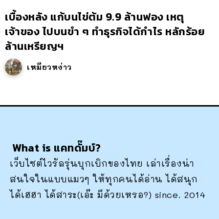
เบื้องหลัง แก้บนไข่ต้ม 9.9 ล้านฟอง เหตุ
เจ้าของ ไปบนขำ ๆ ทำธุรกิจได้กำไร หลักร้อย
ล้านเหรียญฯ
เหมียวหง่าว
What is แคทดั๊มบ์?
เว็บไซต์ไวรัลรุ่นบุกเบิกของไทย เล่าเรื่องน่า
สนใจในแบบแมวๆ ให้ทุกคนได้อ่าน ได้สนุก
ได้เฮฮา ได้สาระ(เอ๊ะ มีด้วยเหรอ?) since. 2014