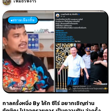
เหมียวหง่าว
สยามเมืองยิ้ม
กาลครั้งหนึ่ง By โค้ก ซีโร่ อยากเชิญท่าน
ทักษิณ ไปออกรายการ เป็นความฝัน ว่าครั้ง