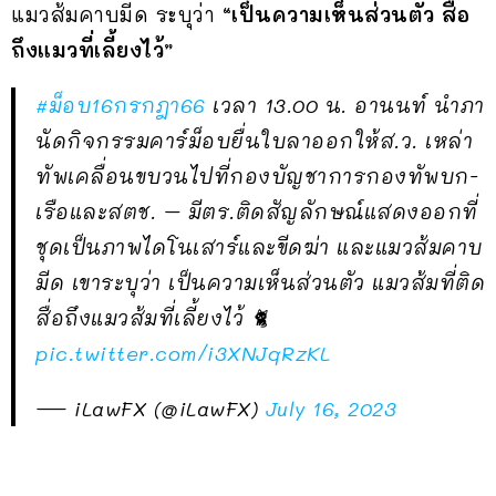
แมวส้มคาบมีด ระบุว่า
“เป็นความเห็นส่วนตัว สื่อ
ถึงแมวที่เลี้ยงไว้”
#ม็อบ16กรกฎา66
เวลา 13.00 น. อานนท์ นำภา
นัดกิจกรรมคาร์ม็อบยื่นใบลาออกให้ส.ว. เหล่า
ทัพเคลื่อนขบวนไปที่กองบัญชาการกองทัพบก-
เรือและสตช. – มีตร.ติดสัญลักษณ์แสดงออกที่
ชุดเป็นภาพไดโนเสาร์และขีดฆ่า และแมวส้มคาบ
มีด เขาระบุว่า เป็นความเห็นส่วนตัว แมวส้มที่ติด
สื่อถึงแมวส้มที่เลี้ยงไว้ 🐈
pic.twitter.com/i3XNJqRzKL
— iLawFX (@iLawFX)
July 16, 2023