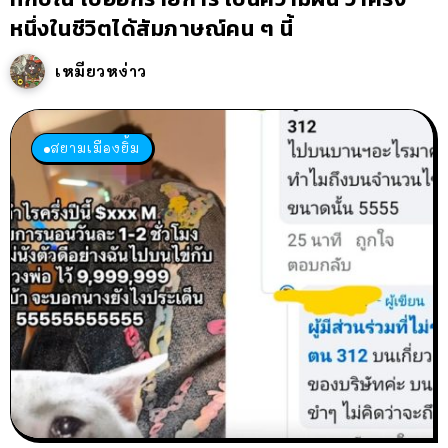
หนึ่งในชีวิตได้สัมภาษณ์คน ๆ นี้
เหมียวหง่าว
สยามเมืองยิ้ม