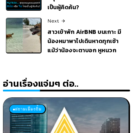
เป็นผู้คิดค้น?
Next
สาวเข้าพัก AirBNB บนเกาะ มี
น้องหมาพาไปเดินหาดทุกเช้า
แม้ว่าน้องจะตาบอก หูหนวก
อ่านเรื่องแจ่มๆ ต่อ..
สยามเมืองยิ้ม