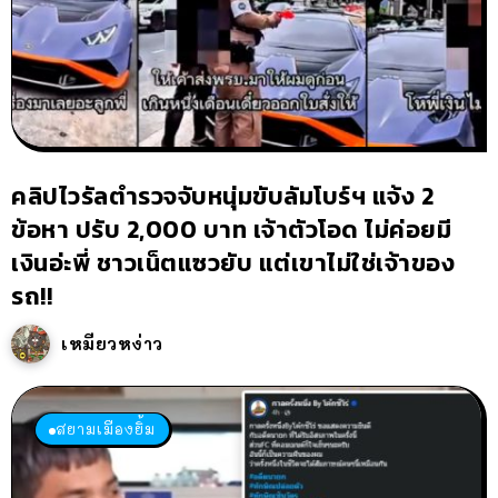
คลิปไวรัลตำรวจจับหนุ่มขับลัมโบร์ฯ แจ้ง 2
ข้อหา ปรับ 2,000 บาท เจ้าตัวโอด ไม่ค่อยมี
เงินอ่ะพี่ ชาวเน็ตแซวยับ แต่เขาไม่ใช่เจ้าของ
รถ!!
เหมียวหง่าว
สยามเมืองยิ้ม