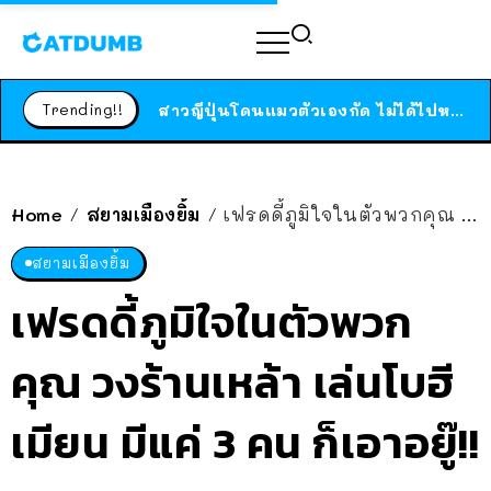
ร้านอาหารในนิวยอร์กประกาศปิดตัวลง หลังอยู่มานานกว่า 45 ปี ติดป้ายขอบคุณลูกค้าทุกคน แถมสูตรทำไวท์ซอสให้แบบจัดเต็ม
สาวญี่ปุ่นโดนแมวตัวเองกัด ไม่ได้ไปหาหมอตั้งแต่เนิ่นๆ สุดท้ายขาบวม กลายเป็นโรคเนื้อเน่า เตือนทาสแมวทั้งหลายให้ระวัง
Trending!!
ได้เวลาเด็กหนวดรวมตัว RF Online Next เปิดให้เล่นแล้ว เกม Sci-Fi MMORPG ระดับตำนาน เล่นได้ทั้งมือถือและ PC
ร้านอาหารในนิวยอร์กประกาศปิดตัวลง หลังอยู่มานานกว่า 45 ปี ติดป้ายขอบคุณลูกค้าทุกคน แถมสูตรทำไวท์ซอสให้แบบจัดเต็ม
สาวญี่ปุ่นโดนแมวตัวเองกัด ไม่ได้ไปหาหมอตั้งแต่เนิ่นๆ สุดท้ายขาบวม กลายเป็นโรคเนื้อเน่า เตือนทาสแมวทั้งหลายให้ระวัง
Home
สยามเมืองยิ้ม
เฟรดดี้ภูมิใจในตัวพวกคุณ วงร้านเหล้า เล่นโบฮีเมียน มีแค่ 3 คน ก็เอาอยู๊!!
/
/
สยามเมืองยิ้ม
เฟรดดี้ภูมิใจในตัวพวก
คุณ วงร้านเหล้า เล่นโบฮี
เมียน มีแค่ 3 คน ก็เอาอยู๊!!