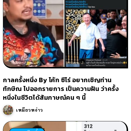
กาลครั้งหนึ่ง By โค้ก ซีโร่ อยากเชิญท่าน
ทักษิณ ไปออกรายการ เป็นความฝัน ว่าครั้ง
หนึ่งในชีวิตได้สัมภาษณ์คน ๆ นี้
เหมียวหง่าว