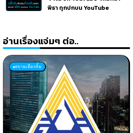
พิธา ทุกปกบน YouTube
อ่านเรื่องแจ่มๆ ต่อ..
สยามเมืองยิ้ม