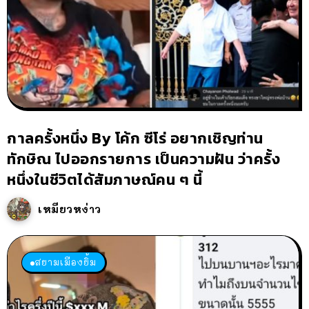
กาลครั้งหนึ่ง By โค้ก ซีโร่ อยากเชิญท่าน
ทักษิณ ไปออกรายการ เป็นความฝัน ว่าครั้ง
หนึ่งในชีวิตได้สัมภาษณ์คน ๆ นี้
เหมียวหง่าว
สยามเมืองยิ้ม