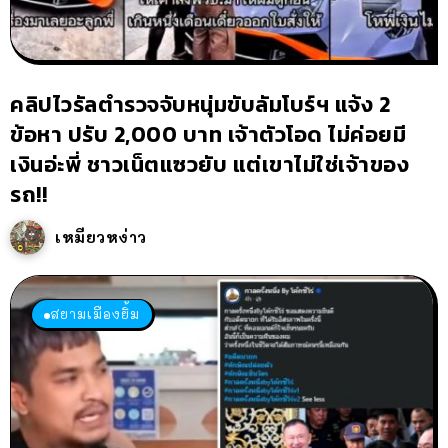
คลิปไวรัลตำรวจจับหนุ่มขับลัมโบร์ฯ แจ้ง 2
ข้อหา ปรับ 2,000 บาท เจ้าตัวโอด ไม่ค่อยมี
เงินอ่ะพี่ ชาวเน็ตแซวยับ แต่เขาไม่ใช่เจ้าของ
รถ!!
เหมียวหง่าว
สยามเมืองยิ้ม