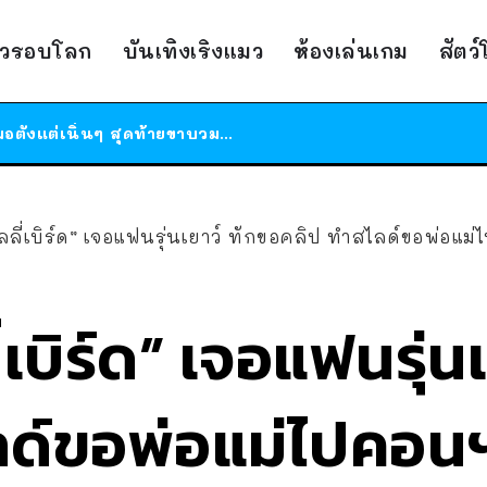
ร้านอาหารในนิวยอร์กประกาศปิดตัวลง หลังอยู่มานานกว่า 45 ปี ติดป้ายขอบคุณลูกค้าทุกคน แถมสูตรทำไวท์ซอสให้แบบจัดเต็ม
าวรอบโลก
บันเทิงเริงแมว
ห้องเล่นเกม
สัตว
สาวญี่ปุ่นโดนแมวตัวเองกัด ไม่ได้ไปหาหมอตั้งแต่เนิ่นๆ สุดท้ายขาบวม กลายเป็นโรคเนื้อเน่า เตือนทาสแมวทั้งหลายให้ระวัง
ได้เวลาเด็กหนวดรวมตัว RF Online Next เปิดให้เล่นแล้ว เกม Sci-Fi MMORPG ระดับตำนาน เล่นได้ทั้งมือถือและ PC
ร้านอาหารในนิวยอร์กประกาศปิดตัวลง หลังอยู่มานานกว่า 45 ปี ติดป้ายขอบคุณลูกค้าทุกคน แถมสูตรทำไวท์ซอสให้แบบจัดเต็ม
สาวญี่ปุ่นโดนแมวตัวเองกัด ไม่ได้ไปหาหมอตั้งแต่เนิ่นๆ สุดท้ายขาบวม กลายเป็นโรคเนื้อเน่า เตือนทาสแมวทั้งหลายให้ระวัง
ิลลี่เบิร์ด” เจอแฟนรุ่นเยาว์ ทักขอคลิป ทำสไลด์ขอพ่อแม่ไปคอนฯ น
ลี่เบิร์ด” เจอแฟนรุ่
ด์ขอพ่อแม่ไปคอนฯ