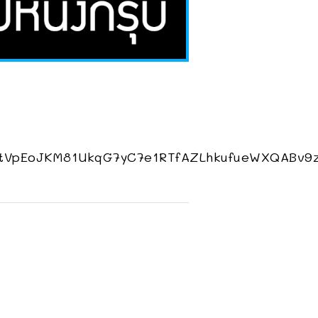
ytVpEoJKM81UkqG7yC7e1RTfAZLhkufueWXQABv9