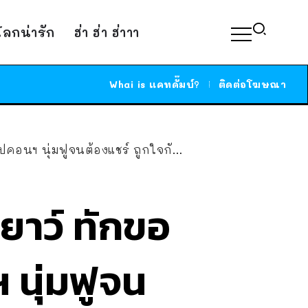
์โลกน่ารัก
ฮ่า ฮ่า ฮ่าาา
Whai is แคทดั๊มบ์?
ติดต่อโฆษณา
ุ่มฟูจนต้องแชร์ ถูกใจกันไปหนึ่งกรุบ
นเยาว์ ทักขอ
 นุ่มฟูจน