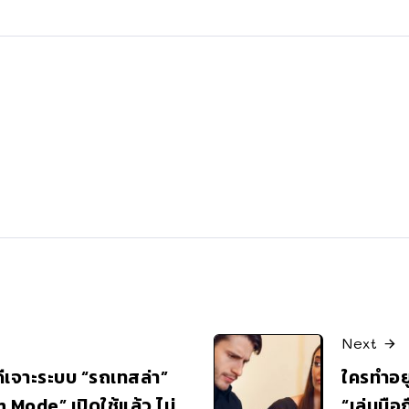
Next
ีเจาะระบบ “รถเทสล่า”
ใครทำอยู่
 Mode” เปิดใช้แล้ว ไม่
“เล่นมือ