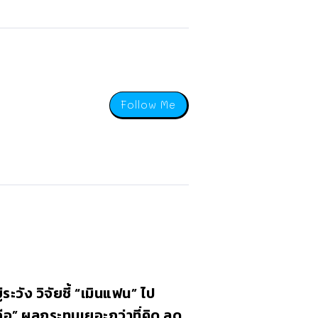
Follow Me
ระวัง วิจัยชี้ “เมินแฟน” ไป
ถือ” ผลกระทบเยอะกว่าที่คิด ลด