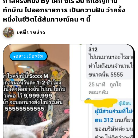
กาลครั้งหนึ่ง By โค้ก ซีโร่ อยากเชิญท่าน
ทักษิณ ไปออกรายการ เป็นความฝัน ว่าครั้ง
หนึ่งในชีวิตได้สัมภาษณ์คน ๆ นี้
เหมียวหง่าว
สยามเมืองยิ้ม