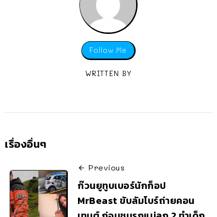
Follow Me
WRITTEN BY
เรื่องอื่นๆ
Previous
ก๊วนยูทูบเบอร์นักก็อป
MrBeast ขับลัมโบร์ถ่ายคอน
เทนต์ ก่อนชนรถแม่ลูก 2 ทำเด็ก