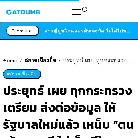
ร้านอาหารในนิวยอร์กประกาศปิดตัวลง หลังอยู่มานานกว่า 45 ปี ติดป้ายขอบคุณลูกค้าทุกคน แถมสูตรทำไวท์ซอสให้แบบจัดเต็ม
สาวญี่ปุ่นโดนแมวตัวเองกัด ไม่ได้ไปหาหมอตั้งแต่เนิ่นๆ สุดท้ายขาบวม กลายเป็นโรคเนื้อเน่า เตือนทาสแมวทั้งหลายให้ระวัง
Trending!!
ได้เวลาเด็กหนวดรวมตัว RF Online Next เปิดให้เล่นแล้ว เกม Sci-Fi MMORPG ระดับตำนาน เล่นได้ทั้งมือถือและ PC
ร้านอาหารในนิวยอร์กประกาศปิดตัวลง หลังอยู่มานานกว่า 45 ปี ติดป้ายขอบคุณลูกค้าทุกคน แถมสูตรทำไวท์ซอสให้แบบจัดเต็ม
สาวญี่ปุ่นโดนแมวตัวเองกัด ไม่ได้ไปหาหมอตั้งแต่เนิ่นๆ สุดท้ายขาบวม กลายเป็นโรคเนื้อเน่า เตือนทาสแมวทั้งหลายให้ระวัง
Home
สยามเมืองยิ้ม
ประยุทธ์ เผย ทุกกระทรวงเตรียม ส่งต่อข้อมูล ให้รัฐบาลใหม่แล้ว เหน็บ “ตนเข้ามา 2 ที ไม่เห็นมีใครมอบงาน”
/
/
สยามเมืองยิ้ม
ประยุทธ์ เผย ทุกกระทรวง
เตรียม ส่งต่อข้อมูล ให้
รัฐบาลใหม่แล้ว เหน็บ “ตน