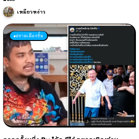
เหมียวหง่าว
สยามเมืองยิ้ม