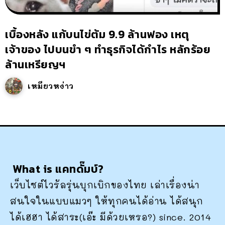
เบื้องหลัง แก้บนไข่ต้ม 9.9 ล้านฟอง เหตุ
เจ้าของ ไปบนขำ ๆ ทำธุรกิจได้กำไร หลักร้อย
ล้านเหรียญฯ
เหมียวหง่าว
What is แคทดั๊มบ์?
เว็บไซต์ไวรัลรุ่นบุกเบิกของไทย เล่าเรื่องน่า
สนใจในแบบแมวๆ ให้ทุกคนได้อ่าน ได้สนุก
ได้เฮฮา ได้สาระ(เอ๊ะ มีด้วยเหรอ?) since. 2014