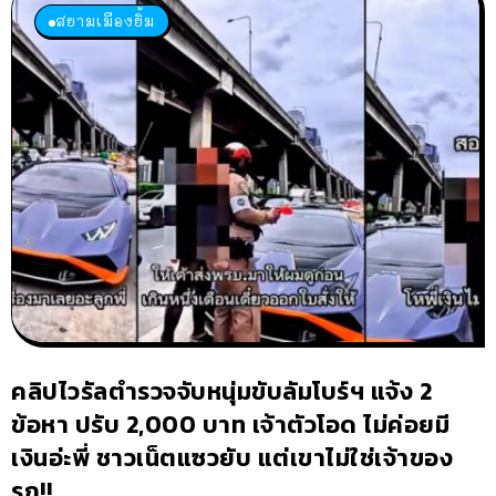
สยามเมืองยิ้ม
คลิปไวรัลตำรวจจับหนุ่มขับลัมโบร์ฯ แจ้ง 2
ข้อหา ปรับ 2,000 บาท เจ้าตัวโอด ไม่ค่อยมี
เงินอ่ะพี่ ชาวเน็ตแซวยับ แต่เขาไม่ใช่เจ้าของ
รถ!!