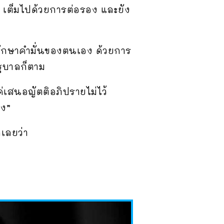
น เต็มไปด้วยการต่อรอง และยัง
รักษาคำมั่นของตนเอง ด้วยการ
ัฐบาลก็ตาม
่เสนอญัตติอภิปรายไม่ไว้
อง”
ตเลยว่า