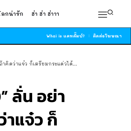
์โลกน่ารัก
ฮ่า ฮ่า ฮ่าาา
Whai is แคทดั๊มบ์?
ติดต่อโฆษณา
คิดว่าแจ๋ว ก็เตรียมกระแด่วได้เลย”
” ลั่น อย่า
าแจ๋ว ก็