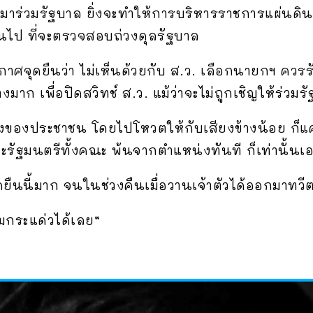
น มาร่วมรัฐบาล ยิ่งจะทำให้การบริหารราชการแผ่นดิ
กินไป ที่จะตรวจสอบถ่วงดุลรัฐบาล
าศจุดยืนว่า ไม่เห็นด้วยกับ ส.ว. เลือกนายกฯ ควร
ก เพื่อปิดสวิทช์ ส.ว. แม้ว่าจะไม่ถูกเชิญให้ร่วมร
ยงของประชาชน โดยไปโหวตให้กับเสียงข้างน้อย ก็แค
รัฐมนตรีทั้งคณะ พ้นจากตำแหน่งทันที ก็เท่านั้นเ
ุดยืนนี้มาก จนในช่วงคืนเมื่อวานเจ้าตัวได้ออกมาทวี
ียมกระแด่วได้เลย”