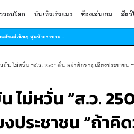
ร้านอาหารในนิวยอร์กประกาศปิดตัวลง หลังอยู่มานานกว่า 45 ปี ติดป้ายขอบคุณลูกค้าทุกคน แถมสูตรทำไวท์ซอสให้แบบจัดเต็ม
าวรอบโลก
บันเทิงเริงแมว
ห้องเล่นเกม
สัตว
สาวญี่ปุ่นโดนแมวตัวเองกัด ไม่ได้ไปหาหมอตั้งแต่เนิ่นๆ สุดท้ายขาบวม กลายเป็นโรคเนื้อเน่า เตือนทาสแมวทั้งหลายให้ระวัง
ได้เวลาเด็กหนวดรวมตัว RF Online Next เปิดให้เล่นแล้ว เกม Sci-Fi MMORPG ระดับตำนาน เล่นได้ทั้งมือถือและ PC
ร้านอาหารในนิวยอร์กประกาศปิดตัวลง หลังอยู่มานานกว่า 45 ปี ติดป้ายขอบคุณลูกค้าทุกคน แถมสูตรทำไวท์ซอสให้แบบจัดเต็ม
สาวญี่ปุ่นโดนแมวตัวเองกัด ไม่ได้ไปหาหมอตั้งแต่เนิ่นๆ สุดท้ายขาบวม กลายเป็นโรคเนื้อเน่า เตือนทาสแมวทั้งหลายให้ระวัง
ืนยัน ไม่หวั่น “ส.ว. 250” ลั่น อย่าหักหาญเสียงประชาชน “ถ้า
ัน ไม่หวั่น “ส.ว. 250
งประชาชน “ถ้าคิดว่