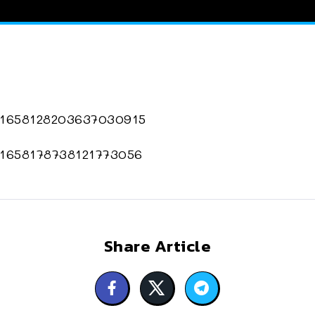
s/1658128203637030915
s/1658178738121773056
Share Article