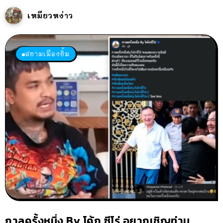
เหมียวหง่าว
สยามเมืองยิ้ม
กาลครั้งหนึ่ง By โค้ก ซีโร่ อยากเชิญท่าน