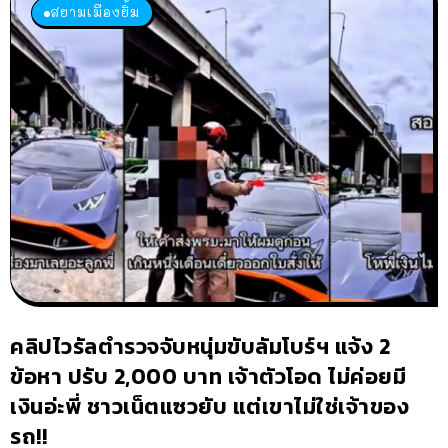
สยามเมืองยิ้ม
คลิปไวรัลตำรวจจับหนุ่มขับลัมโบร์ฯ แจ้ง 2
ข้อหา ปรับ 2,000 บาท เจ้าตัวโอด ไม่ค่อยมี
เงินอ่ะพี่ ชาวเน็ตแซวยับ แต่เขาไม่ใช่เจ้าของ
รถ!!