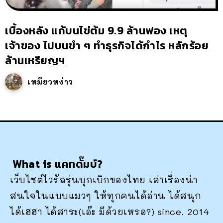
เบื้องหลัง แก้บนไข่ต้ม 9.9 ล้านฟอง เหตุ
เจ้าของ ไปบนขำ ๆ ทำธุรกิจได้กำไร หลักร้อย
ล้านเหรียญฯ
เหมียวหง่าว
What is แคทดั๊มบ์?
เว็บไซต์ไวรัลรุ่นบุกเบิกของไทย เล่าเรื่องน่า
สนใจในแบบแมวๆ ให้ทุกคนได้อ่าน ได้สนุก
ได้เฮฮา ได้สาระ(เอ๊ะ มีด้วยเหรอ?) since. 2014