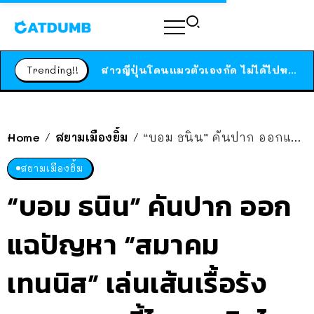
ร้านอาหารในนิวยอร์กประกาศปิดตัวลง หลังอยู่มานานกว่า 45 ปี ติดป้ายขอบคุณลูกค้าทุกคน แถมสูตรทำไวท์ซอสให้แบบจัดเต็ม
สาวญี่ปุ่นโดนแมวตัวเองกัด ไม่ได้ไปหาหมอตั้งแต่เนิ่นๆ สุดท้ายขาบวม กลายเป็นโรคเนื้อเน่า เตือนทาสแมวทั้งหลายให้ระวัง
Trending!!
ได้เวลาเด็กหนวดรวมตัว RF Online Next เปิดให้เล่นแล้ว เกม Sci-Fi MMORPG ระดับตำนาน เล่นได้ทั้งมือถือและ PC
ร้านอาหารในนิวยอร์กประกาศปิดตัวลง หลังอยู่มานานกว่า 45 ปี ติดป้ายขอบคุณลูกค้าทุกคน แถมสูตรทำไวท์ซอสให้แบบจัดเต็ม
สาวญี่ปุ่นโดนแมวตัวเองกัด ไม่ได้ไปหาหมอตั้งแต่เนิ่นๆ สุดท้ายขาบวม กลายเป็นโรคเนื้อเน่า เตือนทาสแมวทั้งหลายให้ระวัง
Home
สยามเมืองยิ้ม
“บอม ธนิน” คันปาก ออกแฉปัญหา “สมาคมเทนนิส” เล่นเส้นเรื้อรัง เพราะแบบนี้ไง เทนนิสไทยถึงย่ำอยู่กับที่
/
/
สยามเมืองยิ้ม
“บอม ธนิน” คันปาก ออก
แฉปัญหา “สมาคม
เทนนิส” เล่นเส้นเรื้อรัง