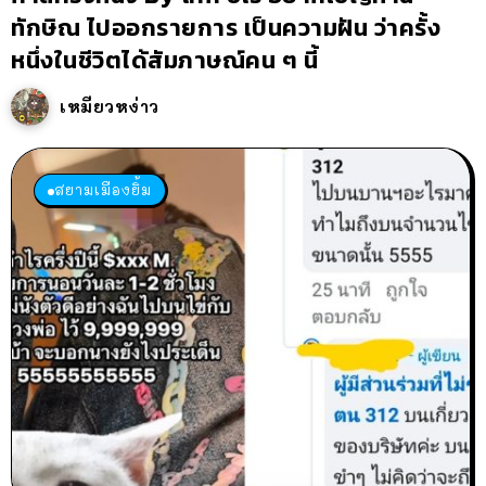
ทักษิณ ไปออกรายการ เป็นความฝัน ว่าครั้ง
หนึ่งในชีวิตได้สัมภาษณ์คน ๆ นี้
เหมียวหง่าว
สยามเมืองยิ้ม