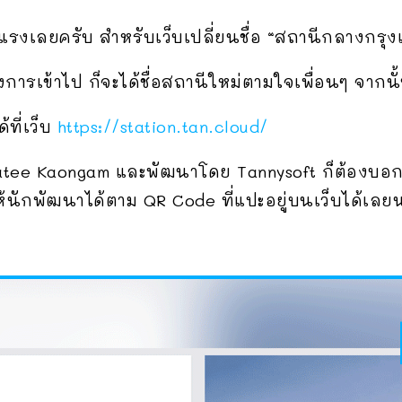
งแรงเลยครับ สำหรับเว็บเปลี่ยนชื่อ “สถานีกลางกรุงเ
องการเข้าไป ก็จะได้ชื่อสถานีใหม่ตามใจเพื่อนๆ จากน
้ที่เว็บ
https://station.tan.cloud/
atee Kaongam และพัฒนาโดย Tannysoft ก็ต้องบอกว่า
นักพัฒนาได้ตาม QR Code ที่แปะอยู่บนเว็บได้เลย