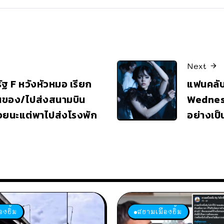
Next
ฐ F หวังหัวหมอ เรียก
แฟนคลับน
นของ/ไปส่งสนามบิน
Wednesd
ช่วยนะแต่พาไปส่งโรงพัก
อย่างเป
งยิ้ม
สยามเมืองยิ้ม