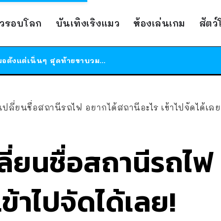
ร้านอาหารในนิวยอร์กประกาศปิดตัวลง หลังอยู่มานานกว่า 45 ปี ติดป้ายขอบคุณลูกค้าทุกคน แถมสูตรทำไวท์ซอสให้แบบจัดเต็ม
าวรอบโลก
บันเทิงเริงแมว
ห้องเล่นเกม
สัตว
สาวญี่ปุ่นโดนแมวตัวเองกัด ไม่ได้ไปหาหมอตั้งแต่เนิ่นๆ สุดท้ายขาบวม กลายเป็นโรคเนื้อเน่า เตือนทาสแมวทั้งหลายให้ระวัง
ได้เวลาเด็กหนวดรวมตัว RF Online Next เปิดให้เล่นแล้ว เกม Sci-Fi MMORPG ระดับตำนาน เล่นได้ทั้งมือถือและ PC
ร้านอาหารในนิวยอร์กประกาศปิดตัวลง หลังอยู่มานานกว่า 45 ปี ติดป้ายขอบคุณลูกค้าทุกคน แถมสูตรทำไวท์ซอสให้แบบจัดเต็ม
สาวญี่ปุ่นโดนแมวตัวเองกัด ไม่ได้ไปหาหมอตั้งแต่เนิ่นๆ สุดท้ายขาบวม กลายเป็นโรคเนื้อเน่า เตือนทาสแมวทั้งหลายให้ระวัง
บเปลี่ยนชื่อสถานีรถไฟ อยากได้สถานีอะไร เข้าไปจัดได้เลย
ปลี่ยนชื่อสถานีรถไฟ
ข้าไปจัดได้เลย!