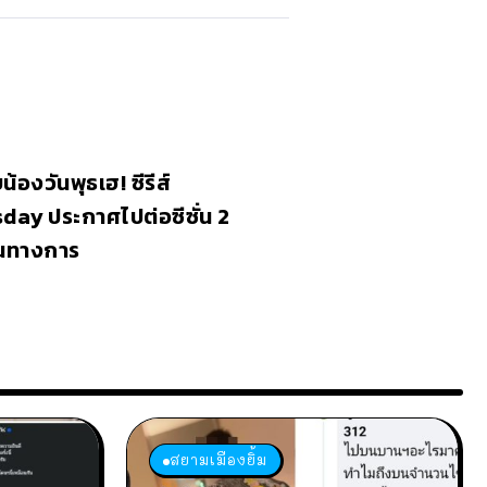
้องวันพุธเฮ! ซีรีส์
ay ประกาศไปต่อซีซั่น 2
็นทางการ
สยามเมืองยิ้ม