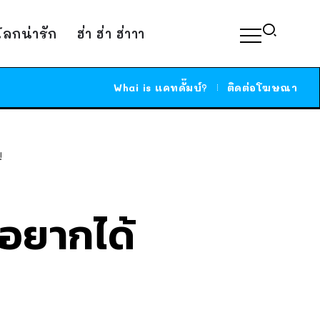
์โลกน่ารัก
ฮ่า ฮ่า ฮ่าาา
Whai is แคทดั๊มบ์?
ติดต่อโฆษณา
!
 อยากได้