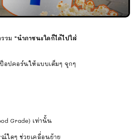
จกรรม
“นำภาชนะใดก็ได้ไปใส่
ติมป็อปคอร์นให้แบบเต็มๆ จุกๆ
od Grade) เท่านั้น
ณ์ใดๆ ช่วยเคลื่อนย้าย