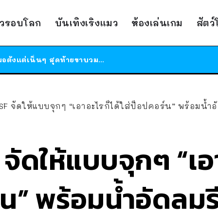
ร้านอาหารในนิวยอร์กประกาศปิดตัวลง หลังอยู่มานานกว่า 45 ปี ติดป้ายขอบคุณลูกค้าทุกคน แถมสูตรทำไวท์ซอสให้แบบจัดเต็ม
าวรอบโลก
บันเทิงเริงแมว
ห้องเล่นเกม
สัตว
สาวญี่ปุ่นโดนแมวตัวเองกัด ไม่ได้ไปหาหมอตั้งแต่เนิ่นๆ สุดท้ายขาบวม กลายเป็นโรคเนื้อเน่า เตือนทาสแมวทั้งหลายให้ระวัง
ได้เวลาเด็กหนวดรวมตัว RF Online Next เปิดให้เล่นแล้ว เกม Sci-Fi MMORPG ระดับตำนาน เล่นได้ทั้งมือถือและ PC
ร้านอาหารในนิวยอร์กประกาศปิดตัวลง หลังอยู่มานานกว่า 45 ปี ติดป้ายขอบคุณลูกค้าทุกคน แถมสูตรทำไวท์ซอสให้แบบจัดเต็ม
สาวญี่ปุ่นโดนแมวตัวเองกัด ไม่ได้ไปหาหมอตั้งแต่เนิ่นๆ สุดท้ายขาบวม กลายเป็นโรคเนื้อเน่า เตือนทาสแมวทั้งหลายให้ระวัง
SF จัดให้แบบจุกๆ “เอาอะไรก็ได้ใส่ป็อปคอร์น” พร้อมน้ำอ
 จัดให้แบบจุกๆ “เอา
์น” พร้อมน้ำอัดลมร