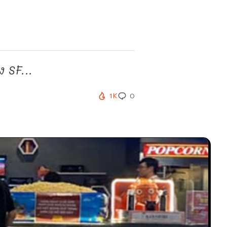
 SF...
1K
0