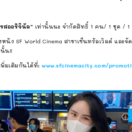
“รสออริจินัล”
เท่านั้นนะ จำกัดสิทธิ์ 1 คน/ 1 ชุด / 1 
งหนัง SF World Cinema สาขาเซ็นทรัลเวิลด์ และจัดแค
ั้น!!
่มเติมกันได้ที่:
www.sfcinemacity.com/promot