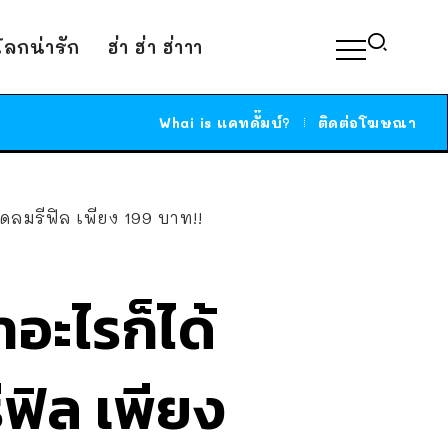
์โลกน่ารัก
ฮ่า ฮ่า ฮ่าาา
Whai is แคทดั๊มบ์?
ติดต่อโฆษณา
ัดลมรีฟิล เพียง 199 บาท!!
อะไรก็ได้
ีฟิล เพียง