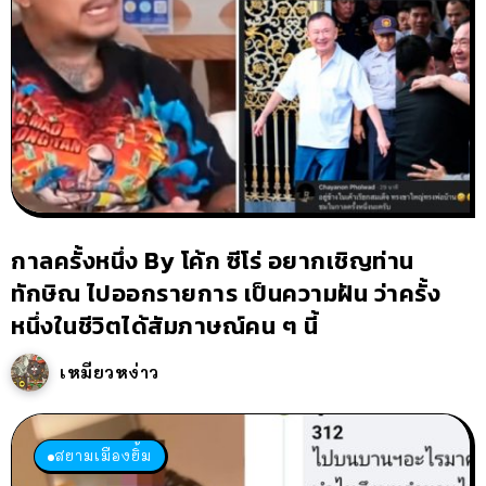
กาลครั้งหนึ่ง By โค้ก ซีโร่ อยากเชิญท่าน
ทักษิณ ไปออกรายการ เป็นความฝัน ว่าครั้ง
หนึ่งในชีวิตได้สัมภาษณ์คน ๆ นี้
เหมียวหง่าว
สยามเมืองยิ้ม