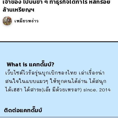
เจ้าของ ไปบนขำ ๆ ทำธุรกิจได้กำไร หลักร้อย
ล้านเหรียญฯ
เหมียวหง่าว
What is แคทดั๊มบ์?
เว็บไซต์ไวรัลรุ่นบุกเบิกของไทย เล่าเรื่องน่า
สนใจในแบบแมวๆ ให้ทุกคนได้อ่าน ได้สนุก
ได้เฮฮา ได้สาระ(เอ๊ะ มีด้วยเหรอ?) since. 2014
ติดต่อแคทดั๊มบ์