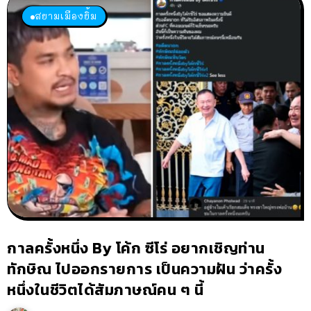
สยามเมืองยิ้ม
กาลครั้งหนึ่ง By โค้ก ซีโร่ อยากเชิญท่าน
ทักษิณ ไปออกรายการ เป็นความฝัน ว่าครั้ง
หนึ่งในชีวิตได้สัมภาษณ์คน ๆ นี้