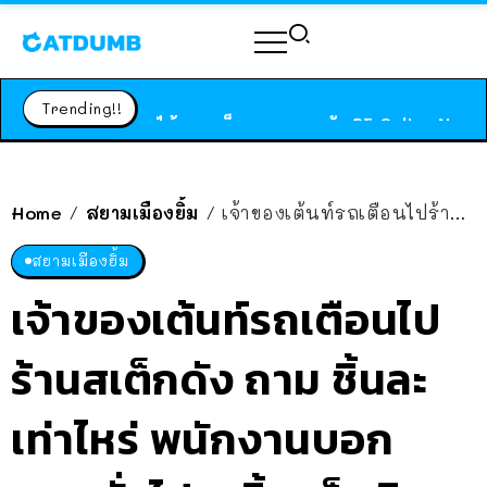
ร้านอาหารในนิวยอร์กประกาศปิดตัวลง หลังอยู่มานานกว่า 45 ปี ติดป้ายขอบคุณลูกค้าทุกคน แถมสูตรทำไวท์ซอสให้แบบจัดเต็ม
สาวญี่ปุ่นโดนแมวตัวเองกัด ไม่ได้ไปหาหมอตั้งแต่เนิ่นๆ สุดท้ายขาบวม กลายเป็นโรคเนื้อเน่า เตือนทาสแมวทั้งหลายให้ระวัง
Trending!!
ได้เวลาเด็กหนวดรวมตัว RF Online Next เปิดให้เล่นแล้ว เกม Sci-Fi MMORPG ระดับตำนาน เล่นได้ทั้งมือถือและ PC
ร้านอาหารในนิวยอร์กประกาศปิดตัวลง หลังอยู่มานานกว่า 45 ปี ติดป้ายขอบคุณลูกค้าทุกคน แถมสูตรทำไวท์ซอสให้แบบจัดเต็ม
สาวญี่ปุ่นโดนแมวตัวเองกัด ไม่ได้ไปหาหมอตั้งแต่เนิ่นๆ สุดท้ายขาบวม กลายเป็นโรคเนื้อเน่า เตือนทาสแมวทั้งหลายให้ระวัง
Home
สยามเมืองยิ้ม
เจ้าของเต้นท์รถเตือนไปร้านสเต็กดัง ถาม ชิ้นละเท่าไหร่ พนักงานบอก 450 สั่งไป 6 ชิ้น เช็กบิล 12,000 แทบช็อก
/
/
สยามเมืองยิ้ม
เจ้าของเต้นท์รถเตือนไป
ร้านสเต็กดัง ถาม ชิ้นละ
เท่าไหร่ พนักงานบอก