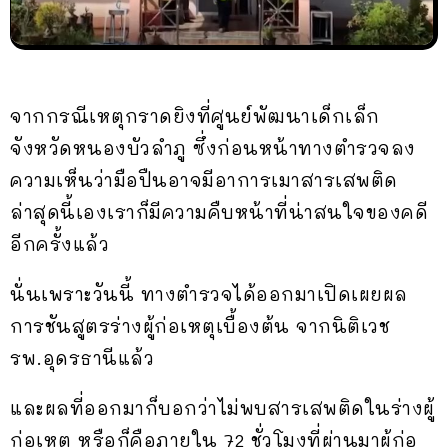
จากกรณีเหตุกราดยิงที่ศูนย์พัฒนาเด็กเล็ก
จังหวัดหนองบัวลำภู ซึ่งก่อนหน้าทางตำรวจลง
ความเห็นว่ามือปืนอาจมีอาการเมาสารเสพติด
ล่าสุดนี้เองเราก็มีความคืบหน้าที่น่าสนใจของคดี
อีกครั้งแล้ว
นั่นเพราะวันนี้ ทางตำรวจได้ออกมาเปิดเผยผล
การชันสูตรร่างผู้ก่อเหตุเบื้องต้น จากนิติเวช
รพ.อุดรธานีแล้ว
และผลที่ออกมาก็บอกว่าไม่พบสารเสพติดในร่างผู้
ก่อเหตุ หรือก็คือภายใน 72 ชั่วโมงที่ผ่านมาผู้ก่อ