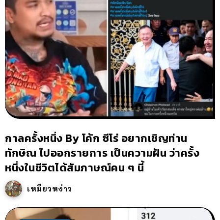
กาลครั้งหนึ่ง By โค้ก ซีโร่ อยากเชิญท่าน
ทักษิณ ไปออกรายการ เป็นความฝัน ว่าครั้ง
หนึ่งในชีวิตได้สัมภาษณ์คน ๆ นี้
เหมียวหง่าว