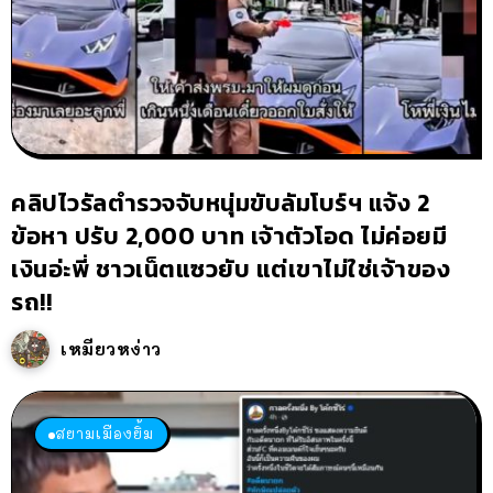
คลิปไวรัลตำรวจจับหนุ่มขับลัมโบร์ฯ แจ้ง 2
ข้อหา ปรับ 2,000 บาท เจ้าตัวโอด ไม่ค่อยมี
เงินอ่ะพี่ ชาวเน็ตแซวยับ แต่เขาไม่ใช่เจ้าของ
รถ!!
เหมียวหง่าว
สยามเมืองยิ้ม