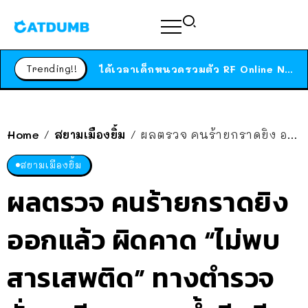
ร้านอาหารในนิวยอร์กประกาศปิดตัวลง หลังอยู่มานานกว่า 45 ปี ติดป้ายขอบคุณลูกค้าทุกคน แถมสูตรทำไวท์ซอสให้แบบจัดเต็ม
สาวญี่ปุ่นโดนแมวตัวเองกัด ไม่ได้ไปหาหมอตั้งแต่เนิ่นๆ สุดท้ายขาบวม กลายเป็นโรคเนื้อเน่า เตือนทาสแมวทั้งหลายให้ระวัง
Trending!!
ได้เวลาเด็กหนวดรวมตัว RF Online Next เปิดให้เล่นแล้ว เกม Sci-Fi MMORPG ระดับตำนาน เล่นได้ทั้งมือถือและ PC
ร้านอาหารในนิวยอร์กประกาศปิดตัวลง หลังอยู่มานานกว่า 45 ปี ติดป้ายขอบคุณลูกค้าทุกคน แถมสูตรทำไวท์ซอสให้แบบจัดเต็ม
สาวญี่ปุ่นโดนแมวตัวเองกัด ไม่ได้ไปหาหมอตั้งแต่เนิ่นๆ สุดท้ายขาบวม กลายเป็นโรคเนื้อเน่า เตือนทาสแมวทั้งหลายให้ระวัง
Home
สยามเมืองยิ้ม
ผลตรวจ คนร้ายกราดยิง ออกแล้ว ผิดคาด “ไม่พบสารเสพติด” ทางตำรวจสั่ง เตรียมตรวจซ้ำอีกที
/
/
สยามเมืองยิ้ม
ผลตรวจ คนร้ายกราดยิง
ออกแล้ว ผิดคาด “ไม่พบ
สารเสพติด” ทางตำรวจ