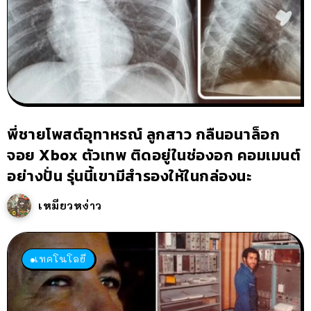
พี่ชายโพสต์อุทาหรณ์ ลูกสาว กลืนอนาล็อก
จอย Xbox ตัวเทพ ติดอยู่ในช่องอก คอมเมนต์
อย่างปั่น รุ่นนี้เขามีสำรองให้ในกล่องนะ
เหมียวหง่าว
เทคโนโลยี