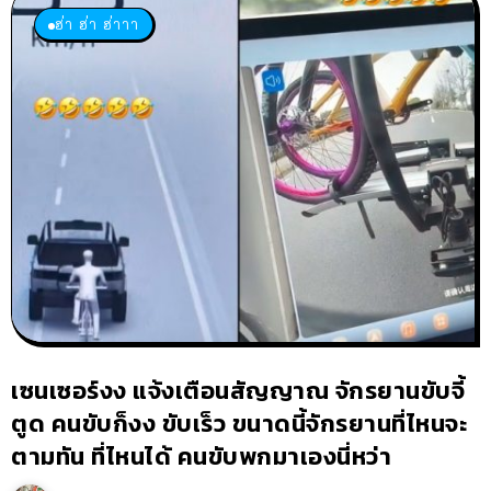
ฮ่า ฮ่า ฮ่าาา
เซนเซอร์งง แจ้งเตือนสัญญาณ จักรยานขับจี้
ตูด คนขับก็งง ขับเร็ว ขนาดนี้จักรยานที่ไหนจะ
ตามทัน ที่ไหนได้ คนขับพกมาเองนี่หว่า