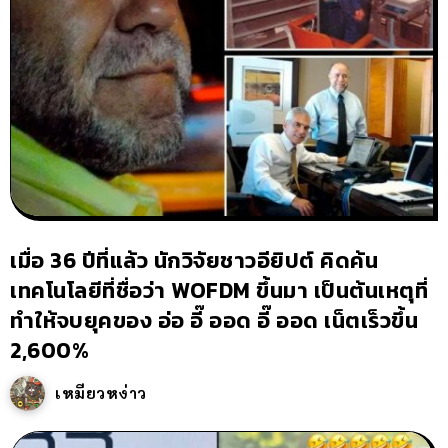
เมื่อ 36 ปีที่แล้ว นักวิจัยชาวอียิปต์ คิดค้น
เทคโนโลยีที่ชื่อว่า WOFDM ขึ้นมา เป็นต้นเหตุที่
ทำให้จบยุคของ อ่อ อี๊ ออด อี๊ ออด เน็ตเร็วขึ้น
2,600%
เหมียวหง่าว