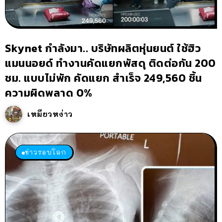
Skynet กำลังมา.. บริษัทผลิตหุ่นยนต์ ใช้ฮิว
แมนนอยด์ ทำงานคัดแยกพัสดุ ติดต่อกัน 200
ชม. แบบไม่พัก คัดแยก สำเร็จ 249,560 ชิ้น
ความผิดพลาด 0%
เหมียวหง่าว
ข่าวรอบโลก