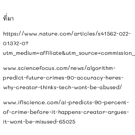
ที่มา
https://www.nature.com/articles/s41562-022-
01372-0?
utm_medium=affiliate&utm_source=commissi
www.sciencefocus.com/news/algorithm-
predict-future-crimes-90-accuracy-heres-
why-creator-thinks-tech-wont-be-abused/
www.iflscience.com/ai-predicts-90-percent-
of-crime-before-it-happens-creator-argues-
it-wont-be-misused-65025