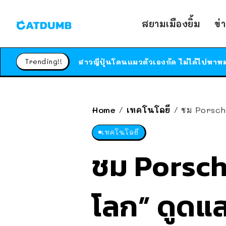
สยามเมืองยิ้ม
ข่
Trending!!
Home
เทคโนโลยี
ชม Porsche
/
/
เทคโนโลยี
ชม Porsche 
โลก” ดูดแ