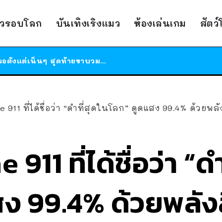
สาวญี่ปุ่นโดนแมวตัวเองกัด ไม่ได้ไปหาหมอตั้งแต่เนิ่นๆ สุดท้ายขาบวม กลายเป็นโรคเนื้อเน่า เตือนทาสแมวทั้งหลายให้ระวัง
ได้เวลาเด็กหนวดรวมตัว RF Online Next เปิดให้เล่นแล้ว เกม Sci-Fi MMORPG ระดับตำนาน เล่นได้ทั้งมือถือและ PC
าวรอบโลก
บันเทิงเริงแมว
ห้องเล่นเกม
สัตว
ร้านอาหารในนิวยอร์กประกาศปิดตัวลง หลังอยู่มานานกว่า 45 ปี ติดป้ายขอบคุณลูกค้าทุกคน แถมสูตรทำไวท์ซอสให้แบบจัดเต็ม
สาวญี่ปุ่นโดนแมวตัวเองกัด ไม่ได้ไปหาหมอตั้งแต่เนิ่นๆ สุดท้ายขาบวม กลายเป็นโรคเนื้อเน่า เตือนทาสแมวทั้งหลายให้ระวัง
 911 ที่ได้ชื่อว่า “ดำที่สุดในโลก” ดูดแสง 99.4% ด้วยพลั
911 ที่ได้ชื่อว่า “ดำ
สง 99.4% ด้วยพลัง