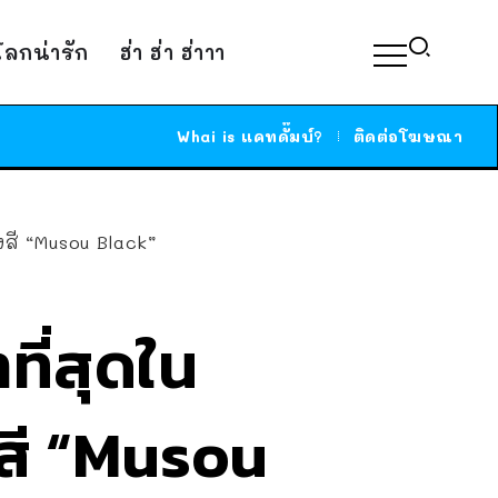
์โลกน่ารัก
ฮ่า ฮ่า ฮ่าาา
Whai is แคทดั๊มบ์?
ติดต่อโฆษณา
งสี “Musou Black”
ที่สุดใน
สี “Musou