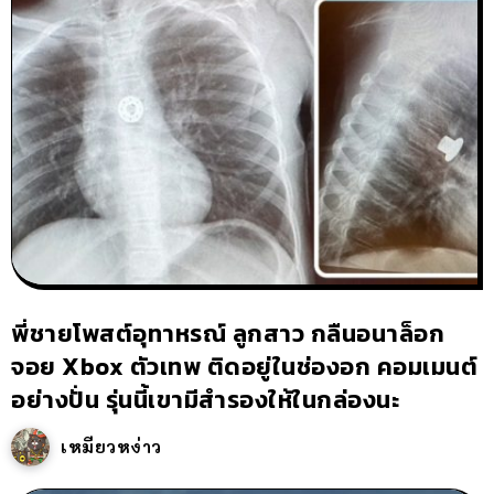
พี่ชายโพสต์อุทาหรณ์ ลูกสาว กลืนอนาล็อก
จอย Xbox ตัวเทพ ติดอยู่ในช่องอก คอมเมนต์
อย่างปั่น รุ่นนี้เขามีสำรองให้ในกล่องนะ
เหมียวหง่าว