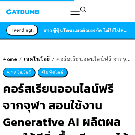
ร้านอาหารในนิวยอร์กประกาศปิดตัวลง หลังอยู่มานานกว่า 45 ปี ติดป้ายขอบคุณลูกค้าทุกคน แถมสูตรทำไวท์ซอสให้แบบจัดเต็ม
สาวญี่ปุ่นโดนแมวตัวเองกัด ไม่ได้ไปหาหมอตั้งแต่เนิ่นๆ สุดท้ายขาบวม กลายเป็นโรคเนื้อเน่า เตือนทาสแมวทั้งหลายให้ระวัง
Trending!!
ได้เวลาเด็กหนวดรวมตัว RF Online Next เปิดให้เล่นแล้ว เกม Sci-Fi MMORPG ระดับตำนาน เล่นได้ทั้งมือถือและ PC
ร้านอาหารในนิวยอร์กประกาศปิดตัวลง หลังอยู่มานานกว่า 45 ปี ติดป้ายขอบคุณลูกค้าทุกคน แถมสูตรทำไวท์ซอสให้แบบจัดเต็ม
สาวญี่ปุ่นโดนแมวตัวเองกัด ไม่ได้ไปหาหมอตั้งแต่เนิ่นๆ สุดท้ายขาบวม กลายเป็นโรคเนื้อเน่า เตือนทาสแมวทั้งหลายให้ระวัง
Home
เทคโนโลยี
คอร์สเรียนออนไลน์ฟรี จากจุฬา สอนใช้งาน Generative AI ผลิตผลงานให้ดียิ่งขึ้น เรียนจบได้ใบเซอร์ ใครสนใจรีบเลย ว่างอีก 500 ที่นั่ง
/
/
เทคโนโลยี
ไลฟ์สไตล์
คอร์สเรียนออนไลน์ฟรี
จากจุฬา สอนใช้งาน
Generative AI ผลิตผล