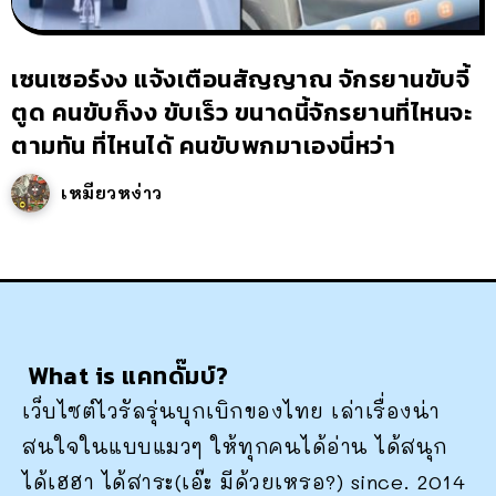
เซนเซอร์งง แจ้งเตือนสัญญาณ จักรยานขับจี้
ตูด คนขับก็งง ขับเร็ว ขนาดนี้จักรยานที่ไหนจะ
ตามทัน ที่ไหนได้ คนขับพกมาเองนี่หว่า
เหมียวหง่าว
What is แคทดั๊มบ์?
เว็บไซต์ไวรัลรุ่นบุกเบิกของไทย เล่าเรื่องน่า
สนใจในแบบแมวๆ ให้ทุกคนได้อ่าน ได้สนุก
ได้เฮฮา ได้สาระ(เอ๊ะ มีด้วยเหรอ?) since. 2014