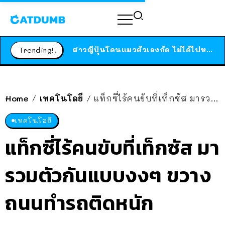
ร้านอาหารในนิวยอร์กประกาศปิดตัวลง หลังอยู่มานานกว่า 45 ปี ติดป้ายขอบคุณลูกค้าทุกคน แถมสูตรทำไวท์ซอสให้แบบจัดเต็ม
สาวญี่ปุ่นโดนแมวตัวเองกัด ไม่ได้ไปหาหมอตั้งแต่เนิ่นๆ สุดท้ายขาบวม กลายเป็นโรคเนื้อเน่า เตือนทาสแมวทั้งหลายให้ระวัง
Trending!!
ได้เวลาเด็กหนวดรวมตัว RF Online Next เปิดให้เล่นแล้ว เกม Sci-Fi MMORPG ระดับตำนาน เล่นได้ทั้งมือถือและ PC
ร้านอาหารในนิวยอร์กประกาศปิดตัวลง หลังอยู่มานานกว่า 45 ปี ติดป้ายขอบคุณลูกค้าทุกคน แถมสูตรทำไวท์ซอสให้แบบจัดเต็ม
สาวญี่ปุ่นโดนแมวตัวเองกัด ไม่ได้ไปหาหมอตั้งแต่เนิ่นๆ สุดท้ายขาบวม กลายเป็นโรคเนื้อเน่า เตือนทาสแมวทั้งหลายให้ระวัง
Home
เทคโนโลยี
แท็กซี่ไร้คนขับที่เท็กซัส มารวมตัวกันแบบงงๆ ขวางถนนทำรถติดหนัก
/
/
เทคโนโลยี
แท็กซี่ไร้คนขับที่เท็กซัส มา
รวมตัวกันแบบงงๆ ขวาง
ถนนทำรถติดหนัก