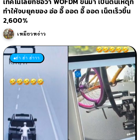
เทคโนโลยีที่ชื่อว่า WOFDM ขึ้นมา เป็นต้นเหตุที่
ทำให้จบยุคของ อ่อ อี๊ ออด อี๊ ออด เน็ตเร็วขึ้น
2,600%
เหมียวหง่าว
ฮ่า ฮ่า ฮ่าาา