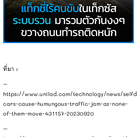
ที่มา :
–
https://www.unilad.com/technology/news/selfd
cars-cause-humungous-traffic-jam-as-none-
of-them-move-431157-20230920
–