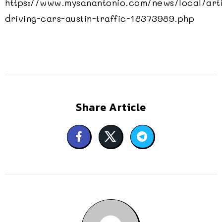
https://www.mysanantonio.com/news/local/arti
driving-cars-austin-traffic-18373989.php
Share Article