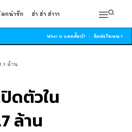
์โลกน่ารัก
ฮ่า ฮ่า ฮ่าาา
Whai is แคทดั๊มบ์?
ติดต่อโฆษณา
.7 ล้าน
ปิดตัวใน
.7 ล้าน