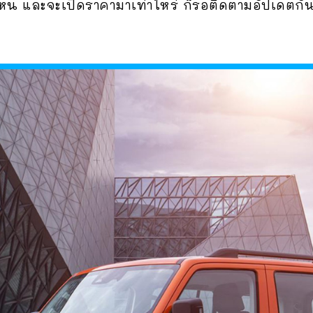
หน และจะเปิดราคามาเท่าไหร่ ก็รอติดตามอัปเดตกั