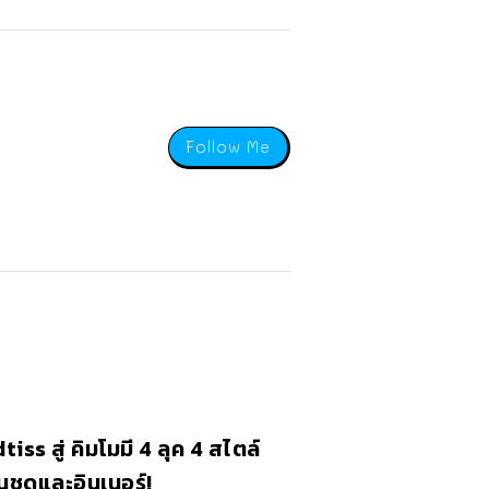
Follow Me
tiss สู่ คิมโมมี 4 ลุค 4 สไตล์
นชุดและอินเนอร์!