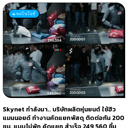
เทคโนโลยี
Skynet กำลังมา.. บริษัทผลิตหุ่นยนต์ ใช้ฮิว
แมนนอยด์ ทำงานคัดแยกพัสดุ ติดต่อกัน 200
ชม. แบบไม่พัก คัดแยก สำเร็จ 249,560 ชิ้น