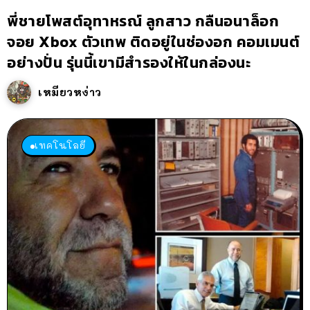
พี่ชายโพสต์อุทาหรณ์ ลูกสาว กลืนอนาล็อก
จอย Xbox ตัวเทพ ติดอยู่ในช่องอก คอมเมนต์
อย่างปั่น รุ่นนี้เขามีสำรองให้ในกล่องนะ
เหมียวหง่าว
เทคโนโลยี