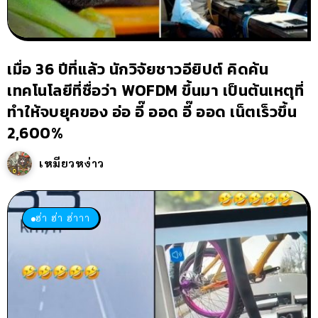
เมื่อ 36 ปีที่แล้ว นักวิจัยชาวอียิปต์ คิดค้น
เทคโนโลยีที่ชื่อว่า WOFDM ขึ้นมา เป็นต้นเหตุที่
ทำให้จบยุคของ อ่อ อี๊ ออด อี๊ ออด เน็ตเร็วขึ้น
2,600%
เหมียวหง่าว
ฮ่า ฮ่า ฮ่าาา