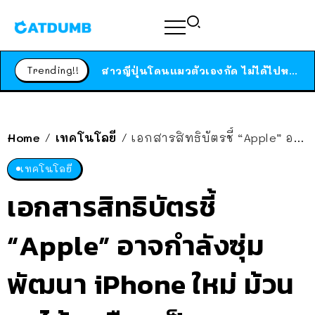
ได้เวลาเด็กหนวดรวมตัว RF Online Next เปิดให้เล่นแล้ว เกม Sci-Fi MMORPG ระดับตำนาน เล่นได้ทั้งมือถือและ PC
ร้านอาหารในนิวยอร์กประกาศปิดตัวลง หลังอยู่มานานกว่า 45 ปี ติดป้ายขอบคุณลูกค้าทุกคน แถมสูตรทำไวท์ซอสให้แบบจัดเต็ม
Trending!!
สาวญี่ปุ่นโดนแมวตัวเองกัด ไม่ได้ไปหาหมอตั้งแต่เนิ่นๆ สุดท้ายขาบวม กลายเป็นโรคเนื้อเน่า เตือนทาสแมวทั้งหลายให้ระวัง
Home
เทคโนโลยี
เอกสารสิทธิบัตรชี้ “Apple” อาจกำลังซุ่มพัฒนา iPhone ใหม่ ม้วนจอได้ เหมือนเป็นกระดาษ
/
/
เทคโนโลยี
เอกสารสิทธิบัตรชี้
“Apple” อาจกำลังซุ่ม
พัฒนา iPhone ใหม่ ม้วน