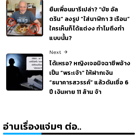
ยืมเพื่อนมารึเปล่า? “บัซ อัล
ดริน” ลงรูป “ใส่นาฬิกา 3 เรือน”
ใครเห็นก็ได้แต่งง ทำไมถึงทำ
แบบนั้น?
Next
ได้เหรอ? หญิงเจอมิจฉาชีพอ้าง
เป็น “พระเจ้า” ให้ฝากเงิน
“ธนาคารสวรรค์” แล้วดันเชื่อ 6
ปี เงินหาย 11 ล้าน จ้า
อ่านเรื่องแจ่มๆ ต่อ..