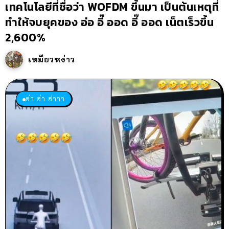
เทคโนโลยีที่ชื่อว่า WOFDM ขึ้นมา เป็นต้นเหตุที่
ทำให้จบยุคของ อ่อ อี๊ ออด อี๊ ออด เน็ตเร็วขึ้น
2,600%
เหมียวหง่าว
ฮ่า ฮ่า ฮ่าาา