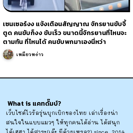
เซนเซอร์งง แจ้งเตือนสัญญาณ จักรยานขับจี้
ตูด คนขับก็งง ขับเร็ว ขนาดนี้จักรยานที่ไหนจะ
ตามทัน ที่ไหนได้ คนขับพกมาเองนี่หว่า
เหมียวหง่าว
What is แคทดั๊มบ์?
เว็บไซต์ไวรัลรุ่นบุกเบิกของไทย เล่าเรื่องน่า
สนใจในแบบแมวๆ ให้ทุกคนได้อ่าน ได้สนุก
ได้เฮฮา ได้สาระ(เอ๊ะ มีด้วยเหรอ?) since. 2014