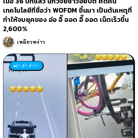
เมื่อ 36 ปีที่แล้ว นักวิจัยชาวอียิปต์ คิดค้น
เทคโนโลยีที่ชื่อว่า WOFDM ขึ้นมา เป็นต้นเหตุที่
ทำให้จบยุคของ อ่อ อี๊ ออด อี๊ ออด เน็ตเร็วขึ้น
2,600%
เหมียวหง่าว
ฮ่า ฮ่า ฮ่าาา