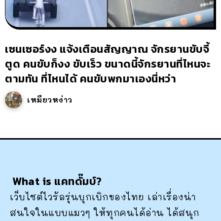
เซนเซอร์งง แจ้งเตือนสัญญาณ จักรยานขับจี้
ตูด คนขับก็งง ขับเร็ว ขนาดนี้จักรยานที่ไหนจะ
ตามทัน ที่ไหนได้ คนขับพกมาเองนี่หว่า
เหมียวหง่าว
What is แคทดั๊มบ์?
เว็บไซต์ไวรัลรุ่นบุกเบิกของไทย เล่าเรื่องน่า
สนใจในแบบแมวๆ ให้ทุกคนได้อ่าน ได้สนุก