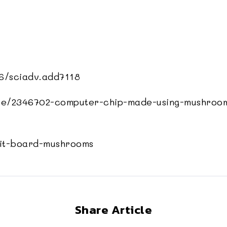
6/sciadv.add7118
le/2346702-computer-chip-made-using-mushroom-
uit-board-mushrooms
Share Article