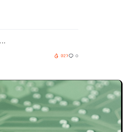
..
927
0