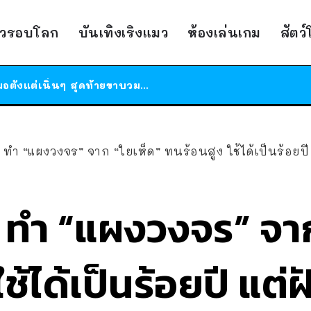
สาวญี่ปุ่นโดนแมวตัวเองกัด ไม่ได้ไปหาหมอตั้งแต่เนิ่นๆ สุดท้ายขาบวม กลายเป็นโรคเนื้อเน่า เตือนทาสแมวทั้งหลายให้ระวัง
ได้เวลาเด็กหนวดรวมตัว RF Online Next เปิดให้เล่นแล้ว เกม Sci-Fi MMORPG ระดับตำนาน เล่นได้ทั้งมือถือและ PC
าวรอบโลก
บันเทิงเริงแมว
ห้องเล่นเกม
สัตว
ร้านอาหารในนิวยอร์กประกาศปิดตัวลง หลังอยู่มานานกว่า 45 ปี ติดป้ายขอบคุณลูกค้าทุกคน แถมสูตรทำไวท์ซอสให้แบบจัดเต็ม
สาวญี่ปุ่นโดนแมวตัวเองกัด ไม่ได้ไปหาหมอตั้งแต่เนิ่นๆ สุดท้ายขาบวม กลายเป็นโรคเนื้อเน่า เตือนทาสแมวทั้งหลายให้ระวัง
๋ง ทำ “แผงวงจร” จาก “ใยเห็ด” ทนร้อนสูง ใช้ได้เป็นร้อยป
๋ง ทำ “แผงวงจร” จา
ช้ได้เป็นร้อยปี แต่