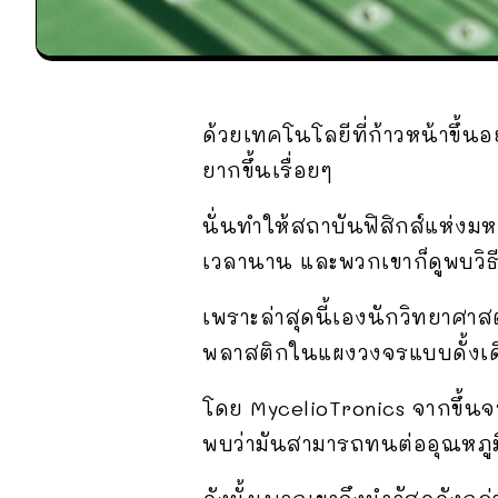
ด้วยเทคโนโลยีที่ก้าวหน้าขึ้น
ยากขึ้นเรื่อยๆ
นั่นทำให้สถาบันฟิสิกส์แห่งม
เวลานาน และพวกเขาก็ดูพบวิธ
เพราะล่าสุดนี้เองนักวิทยาศาส
พลาสติกในแผงวงจรแบบดั้งเดิม
โดย MycelioTronics จากขึ้น
พบว่ามันสามารถทนต่ออุณหภูมิ