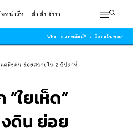
์โลกน่ารัก
ฮ่า ฮ่า ฮ่าาา
Whai is แคทดั๊มบ์?
ติดต่อโฆษณา
ี แต่ฝังดิน ย่อยสลายใน 2 สัปดาห์
ก “ใยเห็ด”
ฝังดิน ย่อย