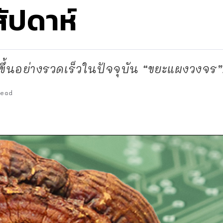
ัปดาห์
าขึ้นอย่างรวดเร็วในปัจจุบัน “ขยะแผงวงจร”.
Read