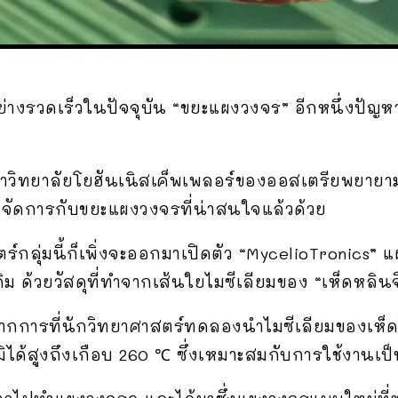
อย่างรวดเร็วในปัจจุบัน “ขยะแผงวงจร” อีกหนึ่งปัญหา
หาวิทยาลัยโยฮันเนิสเค็พเพลอร์ของออสเตรียพยายา
ีจัดการกับขยะแผงวงจรที่น่าสนใจแล้วด้วย
ตร์กลุ่มนี้ก็เพิ่งจะออกมาเปิดตัว “MycelioTronics
 ด้วยวัสดุที่ทำจากเส้นใยไมซีเลียมของ “เห็ดหลินจ
จากการที่นักวิทยาศาสตร์ทดลองนำไมซีเลียมของเห
ได้สูงถึงเกือบ 260 ℃ ซึ่งเหมาะสมกับการใช้งานเป