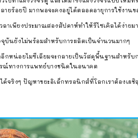
ล่าวไปทำแผงวงจรดู และได้มาซึ่งแผงวงจรแบบใหม่ที่
้หลายร้อยปี มากพอจะคงอยู่ได้ตลอดอายุการใช้งานข
วลาเพียงประมาณสองสัปดาห์ทำให้รีไซเคิลได้ง่ายม
ปัจจุบันยังไม่พร้อมสำหรับการผลิตเป็นจำนวนมากๆ
่าอีกหน่อยไมซีเลียมจะกลายเป็นวัสดุพื้นฐานสำหร
ุปกรณ์ทางการแพทย์บางชนิดในอนาคต
้จริงๆ ปัญหาขยะอิเล็กทรอนิกส์ที่โลกเราต้องเผชิญ