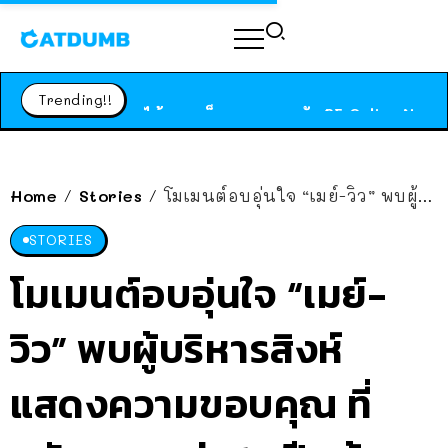
ร้านอาหารในนิวยอร์กประกาศปิดตัวลง หลังอยู่มานานกว่า 45 ปี ติดป้ายขอบคุณลูกค้าทุกคน แถมสูตรทำไวท์ซอสให้แบบจัดเต็ม
สาวญี่ปุ่นโดนแมวตัวเองกัด ไม่ได้ไปหาหมอตั้งแต่เนิ่นๆ สุดท้ายขาบวม กลายเป็นโรคเนื้อเน่า เตือนทาสแมวทั้งหลายให้ระวัง
Trending!!
ได้เวลาเด็กหนวดรวมตัว RF Online Next เปิดให้เล่นแล้ว เกม Sci-Fi MMORPG ระดับตำนาน เล่นได้ทั้งมือถือและ PC
ร้านอาหารในนิวยอร์กประกาศปิดตัวลง หลังอยู่มานานกว่า 45 ปี ติดป้ายขอบคุณลูกค้าทุกคน แถมสูตรทำไวท์ซอสให้แบบจัดเต็ม
สาวญี่ปุ่นโดนแมวตัวเองกัด ไม่ได้ไปหาหมอตั้งแต่เนิ่นๆ สุดท้ายขาบวม กลายเป็นโรคเนื้อเน่า เตือนทาสแมวทั้งหลายให้ระวัง
Home
Stories
โมเมนต์อบอุ่นใจ “เมย์-วิว” พบผู้บริหารสิงห์ แสดงความขอบคุณ ที่สนับสนุนกว่า 13 ปี สร้างปรากฏการณ์ ขึ้นมือ 1 ของโลกได้สำเร็จ
/
/
STORIES
โมเมนต์อบอุ่นใจ “เมย์-
วิว” พบผู้บริหารสิงห์
แสดงความขอบคุณ ที่