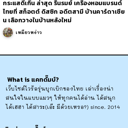
กระแสดีเกิ๊น ล่าสุด รื่นรมย์ เครื่องหอมแบรนด์
ไทยที่ สก็อตต์ ดิสซิก อดีตสามี บ้านคาร์ดาเชีย
น เลือกวางในบ้านหลังใหม่
เหมียวหง่าว
What is แคทดั๊มบ์?
เว็บไซต์ไวรัลรุ่นบุกเบิกของไทย เล่าเรื่องน่า
สนใจในแบบแมวๆ ให้ทุกคนได้อ่าน ได้สนุก
ได้เฮฮา ได้สาระ(เอ๊ะ มีด้วยเหรอ?) since. 2014