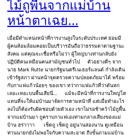
ไม้ถูพื้นจากแม่บ้าน
หน้าตาเฉย…
เมื่อมีตำแหน่งหน้าที่การงานสูงในระดับประเทศ ย่อมมี
ผู้คนห้อมล้อมคอยเป็นบริวารอันถือว่าธรรมดาตามฐานะ
สังคม แต่คุณจะเชื่อหรือไม่ว่า ผู้ใหญ่บางท่านกลับยัง
ปฏิบัติตนเหมือนคนสามัญชนทั่วไป ตัวอย่างดีๆ จาก
นาย Mark Rutte นายกรัฐมนตรีเนเธอร์แลนด์ กำลังเดิน
เข้ารัฐสภา ผ่านหน้าจุดตรวจความปลอดภัยมาได้ พร้อม
กับกาแฟแก้วน้อยๆ ของเขา ทว่ากาแฟแก้วที่ว่าดันหก
เลอะเทอะบนพื้นเสียนี่… แม้จะมีหน้าที่การงานใหญ่โต
แทนที่จะให้แม่บ้านมาจัดการตามหน้าที่ แต่เมื่อทำอะไร
ลงไปก็ต้องรับผิดชอบด้วยตัวเอง เขาไม่รอช้าคว้าไม้ถูพื้น
จากแม่บ้านมา ถูคราบกาแฟเองท่ามกลางเสียงของแม่
บ้าน ฮร่าาาา เช็ดถู เช็ดถู อยู่นานสองนาน ดูเหมือน
ท่านนายกยังไม่พอใจกับความสะอาด ถึงขั้นถามแม่บ้าน