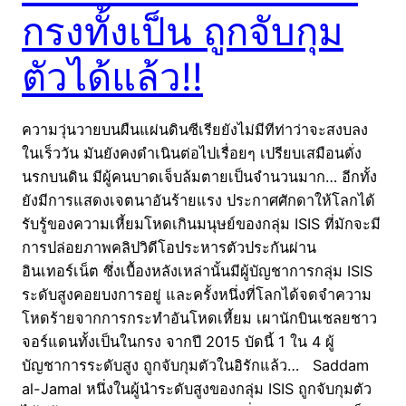
กรงทั้งเป็น ถูกจับกุม
ตัวได้แล้ว!!
ความวุ่นวายบนผืนแผ่นดินซีเรียยังไม่มีทีท่าว่าจะสงบลง
ในเร็ววัน มันยังคงดำเนินต่อไปเรื่อยๆ เปรียบเสมือนดั่ง
นรกบนดิน มีผู้คนบาดเจ็บล้มตายเป็นจำนวนมาก… อีกทั้ง
ยังมีการแสดงเจตนาอันร้ายแรง ประกาศศักดาให้โลกได้
รับรู้ของความเหี้ยมโหดเกินมนุษย์ของกลุ่ม ISIS ที่มักจะมี
การปล่อยภาพคลิปวิดีโอประหารตัวประกันผ่าน
อินเทอร์เน็ต ซึ่งเบื้องหลังเหล่านั้นมีผู้บัญชาการกลุ่ม ISIS
ระดับสูงคอยบงการอยู่ และครั้งหนึ่งที่โลกได้จดจำความ
โหดร้ายจากการกระทำอันโหดเหี้ยม เผานักบินเชลยชาว
จอร์แดนทั้งเป็นในกรง จากปี 2015 บัดนี้ 1 ใน 4 ผู้
บัญชาการระดับสูง ถูกจับกุมตัวในอิรักแล้ว… Saddam
al-Jamal หนึ่งในผู้นำระดับสูงของกลุ่ม ISIS ถูกจับกุมตัว