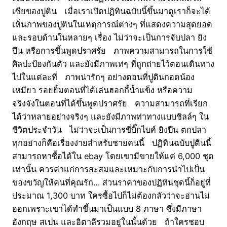
เซียของปูติน เมื่อเราเปิดปฏิทินฉบับนี้ขึ้นมาดูเราก็จะได้
เห็นภาพของปูตินในเหตุการณ์ต่างๆ ที่แสดงความสุดยอด
และรอบด้านในหลายๆ เรื่อง ไม่ว่าจะเป็นการจับปลา ยิง
ปืน หรือการขึ้นพูดปราศรัย ภาพความสามารถในการใช้
ศิลปะป้องกันตัว และยังมีภาพเท่ๆ ที่ถูกถ่ายไว้ตอนเดินทาง
ไปในแต่ละที่ ภาพน่ารักๆ อย่างตอนที่ปูตินกอดน้อง
เหมียว รอยยิ้มตอนที่ได้เล่นฮอกกี้น้ำแข็ง หรือความ
จริงจังในตอนที่ได้ขึ้นพูดปราศรัย ความสามารถที่เรียก
ได้ว่าหลายอย่างจริงๆ และยังมีภาพท่าทางแบบชิลล์ๆ ใน
ชีวิตประจำวัน ไม่ว่าจะเป็นการขี่บิ๊กไบค์ ยิงปืน ตกปลา
ทุกอย่างก็คือเรื่องง่ายสำหรับชายคนนี้ ปฏิทินฉบับปูตินนี้
สามารถหาซื้อได้ใน ebay โดยเขามีขายให้แค่ 6,000 ชุด
เท่านั้น ควรค่าแก่การสะสมและเหมาะกับการนำไปเป็น
ของขวัญให้คนที่คุณรัก… ส่วนราคาของปฏิทินชุดนี้ก็อยู่ที่
ประมาณ 1,300 บาท ใครซื้อไปก็ไม่ต้องกลัวว่าจะอ่านไม่
ออกเพราะเขาได้ทำขึ้นมาเป็นแบบ 8 ภาษา ซึ่งมีภาษา
อังกฤษ สเปน และอิตาลีรวมอยู่ในนั้นด้วย ถ้าใครชอบ