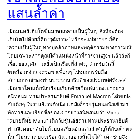
แสนล้ำค่า
เมื่อมนุษย์เติบโตขึ้นมาจนกลายเป็นผู้ใหญ่ สิ่งที่จะต้อง
เติบโตไปด้วยก็คือ ‘วุฒิภาวะ’ หรือจะแปลง่ายๆ ก็คือ
‘ความเป็นผู้ใหญ่ทางบุคลิกภาพและพฤติกรรมทางอารมณ์’
โดยเฉพาะหากคุณมีตำแหน่งหน้าที่การงานสูงๆ แล้วล่ะก็
เรื่องของวุฒิภาวะยิ่งเป็นเรื่องที่สำคัญ สำหรับวันนี้
#เหมียวหง่าว จะขอพาเพื่อนๆ ไปชมการรับมือ
สถานการณ์ของท่านประธานาธิบดีของประเทศฝรั่งเศส
เมื่อเขาโดนเด็กนักเรียนเรียกด้วยชื่อเล่นของเขาอย่าง
สนิทสนม ท่านประธานาธิบดี Emanuel Macron ได้พบปะ
กับเด็กๆ ในงานอีเวนต์หนึ่ง แต่มีเด็กวัยรุ่นคนหนึ่งเข้ามา
ทักทายและเรียกชื่อของเขาอย่างสนิทสนมว่า Manu
“สบายดีมั้ย Manu” เด็กวัยรุ่นเอ่ยถามท่านประธานาธิบดี
ท่านจึงตอบกลับไปด้วยบทเรียนอันแสนสำคัญให้กับเด็กคน
นั้น “ไม่นะ นายจะเรียกฉันว่าอย่างนั้นไม่ได้” เด็กชายจึง