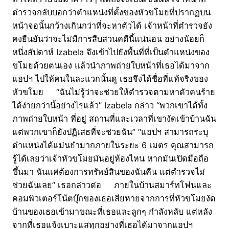
ตำรวจกลับบอกว่าตำแหน่งที่ตั้งของหัวขโมยที่ปรากฏบน
หน้าจอนั้นกว้างเกินกว่าที่จะหาตัวได้ เจ้าหน้าที่ตำรวจยัง
คงยืนยันว่าจะไม่มีการสืบสวนคดีนี้แน่นอน อย่างน้อยก็
หนึ่งสัปดาห์ Izabela จึงเข้าไปยังพื้นที่ที่เป็นตำแหน่งของ
ขโมยด้วยตนเอง แล้วนำภาพถ่ายใบหน้าที่เธอได้มาจาก
แอปฯ ไปให้คนในละแวกนั้นดู เธอจึงได้ชื่อที่แท้จริงของ
หัวขโมย “ฉันไม่รู้ว่าจะช่วยให้ตำรวจตามหาตัวคนร้าย
ได้ง่ายกว่านี้อย่างไรแล้ว” Izabela กล่าว “พวกเขาได้ทั้ง
ภาพถ่ายใบหน้า ที่อยู่ สถานที่และเวลาที่เขางัดเข้าบ้านฉัน
แต่พวกเขาก็ยังปฏิเสธที่จะช่วยฉัน” “แอปฯ สามารถระบุ
ตำแหน่งได้แม่นยำมากภายในระยะ 6 เมตร คุณสามารถ
รู้ได้เลยว่าเจ้าหัวขโมยมันอยู่ห้องไหน หากมันเปิดมือถือ
ขึ้นมา ฉันแค่ต้องการทรัพย์สินของฉันคืน แต่ตำรวจไม่
ช่วยฉันเลย” เธอกล่าวต่อ ภายในบ้านสมาร์ทโฟนและ
คอมพิวเตอร์โน้ตบุ๊กของเธอเสียหายจากการที่หัวขโมยงัด
บ้านของเธอเข้ามาขณะที่เธอและลูกๆ กำลังหลับ แต่หลัง
จากที่เธอแจ้งเบาะแสทุกอย่างที่เธอได้มาจากแอปฯ