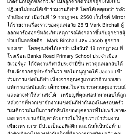
เกิดขึ้นกับลูกของตัวเอง เมื่อลูกชายตัวน้อยถูกโรงเรียน
ปฏิเสธไม่ยอมให้เข้าร่วมงานกีฬาสี โดยให้เหตุผลว่า ‘กลัว
ทำเสียงาน’ เมื่อวันที่ 19 กรกฎาคม 2560 เว็บไซต์ Mirror
ได้รายงานเรื่องราวของคุณพ่อวัย 28 ปี Mark Birchall ผู้
ออกมาร้องทุกข์หลังเกิดเหตุการณ์ดังกล่าวขึ้นกับลูกชายผู้
ป่วยเป็นออทิสติก Mark Birchall และ Jacob ลูกชาย
ของเขา โดยคุณพ่อได้เล่าว่า เมื่อวันที่ 18 กรกฎาคม ที่
โรงเรียน Banks Road Primary School ประจำเมือง
ลิเวอร์พูล ได้จัดงานกีฬาสีประจำปีขึ้น ทว่าคุณพ่อกลับได้
รับแจ้งจากครูประจำชั้นว่า ขอไม่อนุญาตให้ Jacob เข้า
ร่วมการแข่งขันกีฬา เนื่องจากคุณครูเกรงว่าถ้าหากเขา
แพ้การแข่งขันแล้ว เด็กชายจะไม่สามารถควบคุมอารมณ์
และอาจทำให้งานพังได้ เหรียญที่คุณพ่อนำมามอบให้ลูก
หลังจากที่พวกเขาจัดงานแข่งขันกีฬากันเองในครอบครัว
“ผมคิดว่ามันเป็นการตัดสินใจของบุคลากรที่ไม่แฟร์เอาซะ
เลย พวกเขาแก้ปัญหาด้วยการไม่ให้ลูกเราเข้าร่วมงาน
เพียงเพราะเขามีป่วยเป็นออทิสติก และนั่นก็เป็นข้อห้าม
สำคัญที่คุณไม่ควรทำกับเด็กที่มีอาการป่วยผิดปกติ” คุณ