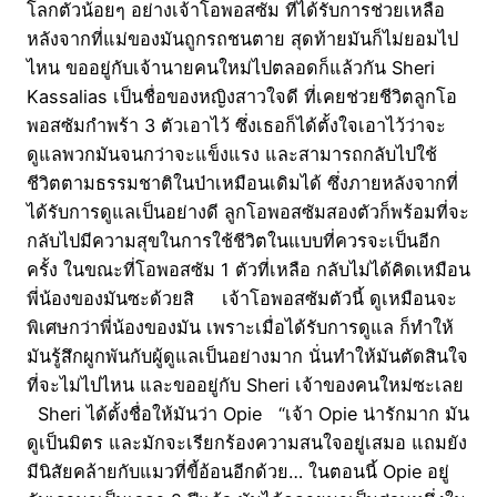
โลกตัวน้อยๆ อย่างเจ้าโอพอสซัม ที่ได้รับการช่วยเหลือ
หลังจากที่แม่ของมันถูกรถชนตาย สุดท้ายมันก็ไม่ยอมไป
ไหน ขออยู่กับเจ้านายคนใหม่ไปตลอดก็แล้วกัน Sheri
Kassalias เป็นชื่อของหญิงสาวใจดี ที่เคยช่วยชีวิตลูกโอ
พอสซัมกำพร้า 3 ตัวเอาไว้ ซึ่งเธอก็ได้ตั้งใจเอาไว้ว่าจะ
ดูแลพวกมันจนกว่าจะแข็งแรง และสามารถกลับไปใช้
ชีวิตตามธรรมชาติในป่าเหมือนเดิมได้ ซึ่งภายหลังจากที่
ได้รับการดูแลเป็นอย่างดี ลูกโอพอสซัมสองตัวก็พร้อมที่จะ
กลับไปมีความสุขในการใช้ชีวิตในแบบที่ควรจะเป็นอีก
ครั้ง ในขณะที่โอพอสซัม 1 ตัวที่เหลือ กลับไม่ได้คิดเหมือน
พี่น้องของมันซะด้วยสิ เจ้าโอพอสซัมตัวนี้ ดูเหมือนจะ
พิเศษกว่าพี่น้องของมัน เพราะเมื่อได้รับการดูแล ก็ทำให้
มันรู้สึกผูกพันกับผู้ดูแลเป็นอย่างมาก นั่นทำให้มันตัดสินใจ
ที่จะไม่ไปไหน และขออยู่กับ Sheri เจ้าของคนใหม่ซะเลย
Sheri ได้ตั้งชื่อให้มันว่า Opie “เจ้า Opie น่ารักมาก มัน
ดูเป็นมิตร และมักจะเรียกร้องความสนใจอยู่เสมอ แถมยัง
มีนิสัยคล้ายกับแมวที่ขี้อ้อนอีกด้วย… ในตอนนี้ Opie อยู่