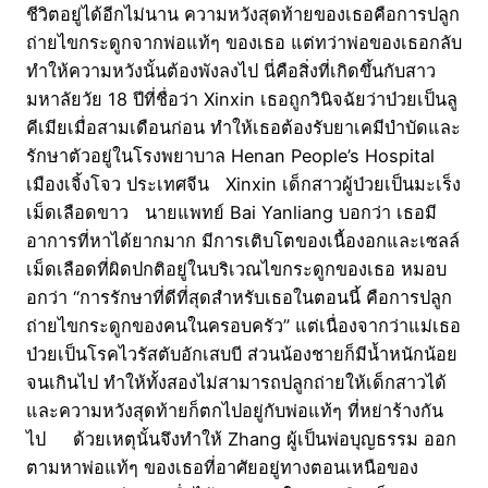
ชีวิตอยู่ได้อีกไม่นาน ความหวังสุดท้ายของเธอคือการปลูก
ถ่ายไขกระดูกจากพ่อแท้ๆ ของเธอ แต่ทว่าพ่อของเธอกลับ
ทำให้ความหวังนั้นต้องพังลงไป นี่คือสิ่งที่เกิดขึ้นกับสาว
มหาลัยวัย 18 ปีที่ชื่อว่า Xinxin เธอถูกวินิจฉัยว่าป่วยเป็นลู
คีเมียเมื่อสามเดือนก่อน ทำให้เธอต้องรับยาเคมีบำบัดและ
รักษาตัวอยู่ในโรงพยาบาล Henan People’s Hospital
เมืองเจิ้งโจว ประเทศจีน Xinxin เด็กสาวผู้ป่วยเป็นมะเร็ง
เม็ดเลือดขาว นายแพทย์ Bai Yanliang บอกว่า เธอมี
อาการที่หาได้ยากมาก มีการเติบโตของเนื้องอกและเซลล์
เม็ดเลือดที่ผิดปกติอยู่ในบริเวณไขกระดูกของเธอ หมอบ
อกว่า “การรักษาที่ดีที่สุดสำหรับเธอในตอนนี้ คือการปลูก
ถ่ายไขกระดูกของคนในครอบครัว” แต่เนื่องจากว่าแม่เธอ
ป่วยเป็นโรคไวรัสตับอักเสบบี ส่วนน้องชายก็มีน้ำหนักน้อย
จนเกินไป ทำให้ทั้งสองไม่สามารถปลูกถ่ายให้เด็กสาวได้
และความหวังสุดท้ายก็ตกไปอยู่กับพ่อแท้ๆ ที่หย่าร้างกัน
ไป ด้วยเหตุนั้นจึงทำให้ Zhang ผู้เป็นพ่อบุญธรรม ออก
ตามหาพ่อแท้ๆ ของเธอที่อาศัยอยู่ทางตอนเหนือของ