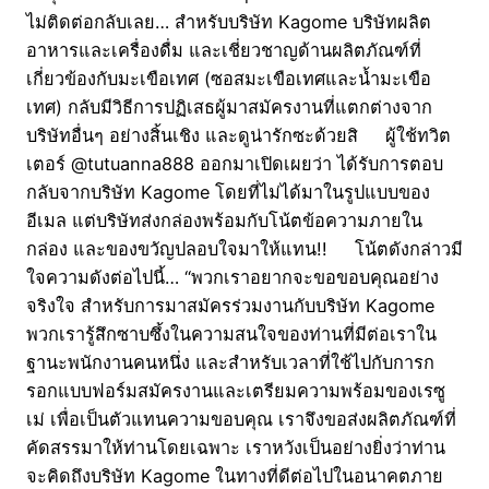
ไม่ติดต่อกลับเลย… สำหรับบริษัท Kagome บริษัทผลิต
อาหารและเครื่องดื่ม และเชี่ยวชาญด้านผลิตภัณฑ์ที่
เกี่ยวข้องกับมะเขือเทศ (ซอสมะเขือเทศและน้ำมะเขือ
เทศ) กลับมีวิธีการปฏิเสธผู้มาสมัครงานที่แตกต่างจาก
บริษัทอื่นๆ อย่างสิ้นเชิง และดูน่ารักซะด้วยสิ ผู้ใช้ทวิต
เตอร์ @tutuanna888 ออกมาเปิดเผยว่า ได้รับการตอบ
กลับจากบริษัท Kagome โดยที่ไม่ได้มาในรูปแบบของ
อีเมล แต่บริษัทส่งกล่องพร้อมกับโน้ตข้อความภายใน
กล่อง และของขวัญปลอบใจมาให้แทน!! โน้ตดังกล่าวมี
ใจความดังต่อไปนี้… “พวกเราอยากจะขอขอบคุณอย่าง
จริงใจ สำหรับการมาสมัครร่วมงานกับบริษัท Kagome
พวกเรารู้สึกซาบซึ้งในความสนใจของท่านที่มีต่อเราใน
ฐานะพนักงานคนหนึ่ง และสำหรับเวลาที่ใช้ไปกับการก
รอกแบบฟอร์มสมัครงานและเตรียมความพร้อมของเรซู
เม่ เพื่อเป็นตัวแทนความขอบคุณ เราจึงขอส่งผลิตภัณฑ์ที่
คัดสรรมาให้ท่านโดยเฉพาะ เราหวังเป็นอย่างยิ่งว่าท่าน
จะคิดถึงบริษัท Kagome ในทางที่ดีต่อไปในอนาคตภาย