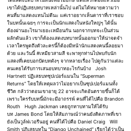
เขาได้ปฏิเสธบทบาทเหล่านั้นไป แต่ไม่ได้หมายความว่า
คนที่มาแสดงแทนไม่ดีนะ แค่เราอยากเห็นดาราที่เราชอบ
ในบทนั้นเฉยๆ การจะเป็นนักแสดงในหนังใหญ่ๆ ได้นั้น
ต้องผ่านอะไรมาเยอะเหมือนกัน นอกจากบทจะเป็นส่วน
ผลักดันแล้ว เขาก็ต้องแสดงบทบาทนั้นออกมาให้น่าจดจำ
เวลาใครพูดถึงตัวละครนี้ก็ต้องมีหน้านักแสดงคนนี้ลอยมา
ด้วย และวันนี้ #เหมียวสามสี จะพาทุกท่านไปพบกับนัก
แสดงที่เคยบอกปัดบทดังๆ จากหลายเรื่อง ไปดูกันว่าแต่ละ
คนเคยได้รับการเสนอบทบาทอะไรกันบ้าง Josh
Hartnett ปฏิเสธบทซุปเปอร์แมนใน “Superman
Returns” โดยให้เหตุผลว่าไม่อยากเป็นซุปเปอร์แมนทั้ง
ชีวิต กลัวว่าตอนเขาอายุ 22 อาจจะเกิดอันตรายขึ้นก็ได้
เพราะใครรับบทนี้มักจะมีอาถรรพ์ คนที่ได้ไปคือ Brandon
Routh Hugh Jackman เคยถูกทาบทามให้ได้รับ
บท James Bond โดยให้สัมภาษณ์ว่าคนยังติดภาพที่เขา
ยังเป็นวูล์ฟเวอรีนอยู่ คนที่ได้ไปคือ Daniel Craig Will
Smith ปฏิเสธบทใน “Django Unchained” เรียกได้ว่าเป็น