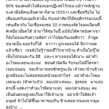
90% ของคนทั่วไปต้องบอกปฏิเสธไว้ก่อน แม้ว่าหลักฐาน
จะคามือมีคนเห็นคาตาก็ตาม (555+) แต่เชื่อหรือไม่ ไม่
เพียงแค่กับมนุษย์เท่านั้น กับเหล่าสัตว์ก็มีพฤติกรรมแบบนี้
เช่นเดียวกัน ไม่เชื่อลองชม 20 ภาพของสัตว์จอมเนียนที่
#เหมียวอ๊อดโด้ นำมาให้ชมวันนี้ แม้จับได้คาหนังคาเขา
ก็ยังไม่ยอมรับความผิด!! เราไปชมกันเลยดีกว่า ถ้าพูด
ขนาดนั้น ยอมรับก็ได้ หวาาา ถูกเจอจนได้ นึกว่ารอด
แล้วเชียว เธอยังไม่รู้ว่าผมอึไว้กลางบ้าน ทำเป็นไม่รู้ไม่
เห็นไปก่อนละกัน อิอิ แหะๆ หาเจอจนได้เนาะ อย่าทำ
อะไรผมเลยนะฮะแม่ ซ่อนตัวนิดนึง รับรองไม่มีใครหา
เจอแน่นอน ขอเข้ามาหลบซักครู่นะงับ เจ้าหมาบ้านข้างๆ
ดูเหมือนจะไม่ค่อยชอบหน้าผมเท่าไหร่ อย่าทำอะไรผม
เลยนะฮะ (ทำตาแป๋ว) ผมเปล่าเล่นนะ.. อุ่ยยยย มาแอบ
ตรงนี้ แสดงว่าทำอะไรผิดมาแน่ๆ ผมเปล่าเล่นนะ ผม
เห็นมันตกอยู่เลยเก็บมาให้เจ้านาย อย่าเข้าใจผิดเจ้า
มนุษย์ ข้าไม่ได้ขึ้นมาหาของกิน ข้าแค่อยากมองจากมุม
สูงบ้าง …