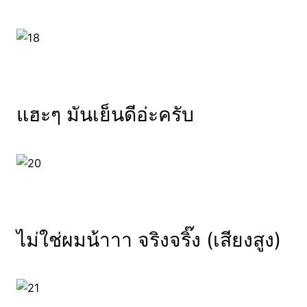
แฮะๆ มันเย็นดีอ่ะครับ
ไม่ใช่ผมน้าาา จริงจริ๊ง (เสียงสูง)