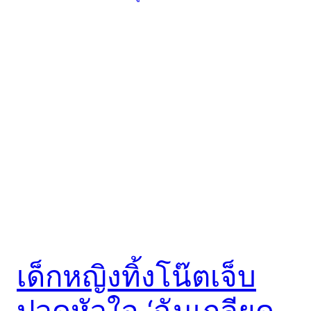
เด็กหญิงทิ้งโน๊ตเจ็บ
ปวดหัวใจ ‘ฉันเกลียด