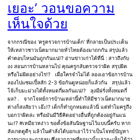
เยอะ’ วอนขอความ
เห็นใจด้วย
จากกรณีของ ‘ครูตรวจการบ้านเด็ก’ ที่กลายเป็นประเด็น
ให้เหล่าวชาวเน็ตมากมายทั่วไทยต้องมาถกกัน สรุปแล้ว
คำตอบไหนมันถูกกันแน่!? อ่านข่าวเก่าได้ที่นี่ : สาวถึงกับ
งง สอนการบ้านหลานไป คุณครูกลับตรวจว่าผิด สรุปผิด
หรือไม่ผิดอย่างไร!? เผื่อใครจำไม่ได้ ลองเอาข้อการบ้าน
ลองไปแซมเปิ้ลสัก 2-3 ข้อกันดูหน่อยก็แล้วกัน สรุปแล้ว
โจ้เก็บมะม่วงได้ทั้งหมดกี่ผลกันแน่!? ลุงมีฝรั่งทั้งหมดกี่
ผล? . จากโจทย์การบ้านเหล่านี้ทำให้มีชาวเน็ตมากมาย
ต่างก็สงสัยว่า เอ๊ะ!? เด็กก็ทำถูกหมดแล้วนี่ แต่ทำไมครูถึง
บอกว่าผิดล่ะ หรือมันมีวิธีคิดอย่างอื่นที่ถูกต้องอยู่กันแน่
นะ!? #เหมียวหง่าว ขอตั้งข้อสันนิษฐานไว้แบบนี้ครับ หาก
สังเกตดูดีๆ แล้วในคำสั่งได้บอกเอาไว้ว่าเป็นโจทย์ปัญหา
การบวกและการลบ ซึ่งจากภาพที่ยกมานั้นเราจะเห็นได้ว่า