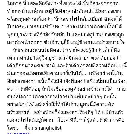
โอกาส นี่แหละคือจังหวะที่เขาจะได้เป็นอิสระจากการ
ทำการบ้าน เด็กชายผู้ไร้เดียงสาจึงอัดคลิปเสียงของเขา
พร้อมพูดผ่านกล้องว่า “บ้านเราไฟไหม้…เยี่ยม! ฉันจะได้
โยนกระเป๋าเรียนเข้าไปซะ” เราจะเห็นว่าเด็กคนนี้นั้นได้
พูดอยู่ระหว่างที่กำลังอัดคลิปไปและมองดูบ้านของเขาถูก
เผาต่อหน้าต่อตา ซึ่งเจ้าหนูก็ยืนอยู่ข้างถนนอย่างสบายใจ
ถ้าเรามองแบบไม่คิดอะไรเราก็คงจะรู้สึกว่าเด็กก็คือ
เด็ก แต่กลับกันผู้ใหญ่ชาวเน็ตจีนหลายๆ คนกลับมองว่า
เด็กคืออนาคตของชาติ และถ้าเด็กทุกคนมีความคิดแบบนี้
มันอาจจะเกิดผลเสียตามมาก็เป็นได้… แต่ถึงอย่างนั้นใน
อีกฝากของชาวเน็ตก็ยังมีอีกฝั่งที่มองว่าเรื่องนี้มันเป็นเรื่อง
ตลกกว่าที่คิดอยู่ ถ้าไม่เชื่อลองดูตัวอย่างข้างล่างได้ นาย
คนนี้บอกว่า เด็กชาวจีนมีการบ้านที่เยอะมากๆ ฉะนั้น
อย่างน้อยไฟไหม้ครั้งนี้ก็ทำให้เจ้าหนูคนนี้มีความคิด
สร้างสรรค์ อย่างน้อยก็ยังมองหาเรื่องดีๆ ได้ แม้บ้านตัว
เองจะไฟไหม้อยู่ก็ตาม โอเค ทีนี้เราก็รู้แล้วว่าตัวการคือ
ใคร… ที่มา shanghaiist