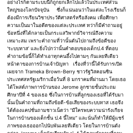
อย่างไรก็ตามระบบนี้ก็ถูกยกเลิกไปแล้วในประเทศส่วน
ใหญ่ของโลกปัจจุบัน ซึ่งก็แน่นอนว่าในแต่ละโรงเรียนก็
ต้องมีการเรียนวิชาประวัติศาสตร์หรือสังคม เพื่อศึกษา
ความเป็นมาในอดีตของแต่ละประเทศ ทว่าก็มีคำถามอยู่
ข้อหนึ่งที่ได้กลายเป็นกระแสวิพากย์วิจารณ์ถึงความ
เหมาะสม เพราะคำถามที่ว่านั้นดันไปถามถึงข้อดีของ
‘ระบบทาส’ และยิ่งไปกว่านั้นคำตอบของเด็กป.4 ที่ตอบ
คำถามข้อนี้ก็ได้ทำเอาทุกคนอึ้งไปตามๆ กันเลยทีเดียว
หน้าตาของการบ้านเจ้าปัญหา เรื่องที่ว่านี้ได้รับการเปิด
เผยจาก Trameka Brown-Berry ชาวรัฐวิสคอนซิน
ประเทศสหรัฐเมริกาเมื่อว้นที่ 8 มกราคมที่ผ่านมา โดยเธอ
ได้โพสต์ภาพการบ้านของ Jerome ลูกชายชั้นประถม
ศึกษาปีที่ 4 ของเธอ ซึ่งในการบ้านที่ลูกของเธอที่ได้รับมา
นั้นเป็นคำถามที่ถามถึงข้อดี-ข้อเสียของระบบทาส เธอจึง
ได้ต้องแคปชั่นถามชาวเน็ตว่า “มีใครพบความน่ารังเกียจ
ในการบ้านของเด็กชั้น ป.4 นี้ไหม” และนั่นก็ทำให้มีผู้แชร์
ภาพของเธอออกไปนับพันเลยทีเดียว โดยในการบ้านดัง