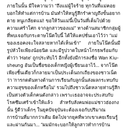
ภายในนั้น มีใจความว่า “ถึงแม่ผู้ใจร้าย ทุกวันที่แม่คอย
บอกให้ทำแต่การบ้าน มันทำให้หนูรู้สึกรำคาญถึงขั้นอยาก
ตาย หนูเกลียดแม่! ขอให้วันแม่นี้เป็นวันที่เต็มไปด้วย
ความเศร้าโศก จากลูกสาวของแม่” ทางด้านสมาชิกกลุ่มผู้
ที่พบเจอกับกระดาษโน๊ตใบนี้ ได้ให้แคปชั่นเอาไว้ว่า “แม่
ของเธอคงจะใจสลายหากได้เห็นเข้า” ภายในโน๊ตนั้นมี
รูปหัวใจเพียงน้อยนิด และมีรูปวาดใบหน้าโกรธพร้อมกับ
คำว่า ‘Hate’ ถูกประทับไว้ อีกทั้งยังมีการลงชื่อ Wan Kiu-
sheung อันเป็นชื่อของเด็กหญิงผู้เขียนเอาไว้… จากโน๊ต
เพียงชิ้นเดียวก็กลายมาเป็นประเด็นถกเถียงของชาวเน็ต
ว่า ‘การกดดันทางด้านการเรียนกับลูกนั้นส่งผลกระทบกับ
ความสุขของเด็กหรือไม่’ รวมไปถึงชาวเน็ตหลายท่านรู้สึก
เป็นห่วงตัวเด็กคนดังกล่าว เพราะเธออาจจะประสบกับ
โรคซึมเศร้าเข้าให้แล้ว สำหรับสังคมพ่อแม่ชาวฮ่องกง
นั้น รู้ดีว่าเด็กๆ ในยุคปัจจุบันจะต้องเจอกับปริมาณ
การบ้านที่มากกว่าเดิม ผิดไปจากยุคที่พวกเขาเคยเรียนรู้
และผ่านกันมา… “ผมมักจะบอกให้ลูกสาวทำการบ้าน