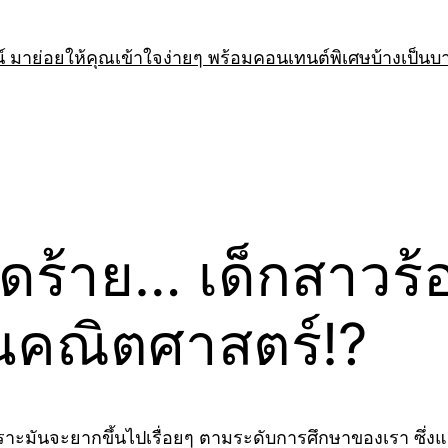
 มาย่อยให้คุณเข้าใจง่ายๆ พร้อมคอนเทนต์พิเศษบ้างเป็นบ
หดร้าย… เด็กสาวร้อ
นคณิตศาสตร์!?
เพราะมันจะยากขึ้นไปเรื่อยๆ ตามระดับการศึกษาของเรา ซึ่งแ