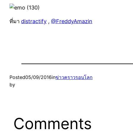
ที่มา
distractify
,
@FreddyAmazin
Posted
05/09/2016
in
ข่าวคราวรอบโลก
by
Comments