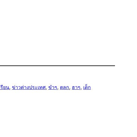
รียน
, 
ข่าวต่างประเทศ
, 
ขำๆ
, 
ตลก
, 
ฮาๆ
, 
เด็ก