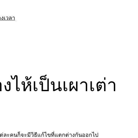
างเวลา
งไห้เป็นเผาเต่า
ต่ละคนก็จะมีวิธีแก้ไขที่แตกต่างกันออกไป