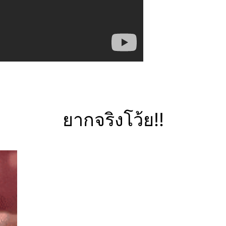
ยากจริงโว้ย!!