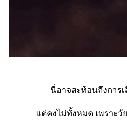
นี่อาจสะท้อนถึงการ
แต่คงไม่ทั้งหมด เพราะวัย