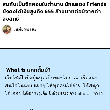
สมกับเป็นซิทคอมในตำนาน นักแสดง Friends
ยังคงได้เงินสูงถึง 655 ล้านบาทต่อปีจากค่า
ลิขสิทธิ์
เหมียวนานะ
What is แคทดั๊มบ์?
เว็บไซต์ไวรัลรุ่นบุกเบิกของไทย เล่าเรื่องน่า
สนใจในแบบแมวๆ ให้ทุกคนได้อ่าน ได้สนุก
ได้เฮฮา ได้สาระ(เอ๊ะ มีด้วยเหรอ?) since. 2014