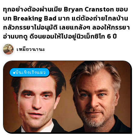
ทุกอย่างต้องผ่านเมีย Bryan Cranston ชอบ
บท Breaking Bad มาก แต่ต้องถ่ายไกลบ้าน
กลัวภรรยาไม่อนุมัติ เลยแกล้งๆ ลองให้ภรรยา
อ่านบทดู ดีจนยอมให้ไปอยู่นิวเม็กซิโก 6 ปี
เหมียวนานะ
บันเทิงเริงแมว