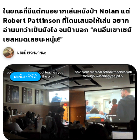
ในขณะที่มีแต่คนอยากเล่นหนังป๋า Nolan แต่
Robert Pattinson ที่โดนเสนอให้เล่น อยาก
อ่านบทว่าเป็นยังไง จนป๋าบอก “คนอื่นเขาเซย์
เยสหมดเลยนะหนุ่ม!”
เหมียวนานะ
หนัง-ซีรีส์