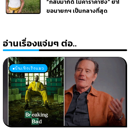
“กลับมาก็ดี ไม่คาราคาซัง” ย้ำ!
ขอนายกฯ เป็นกลางที่สุด
อ่านเรื่องแจ่มๆ ต่อ..
บันเทิงเริงแมว