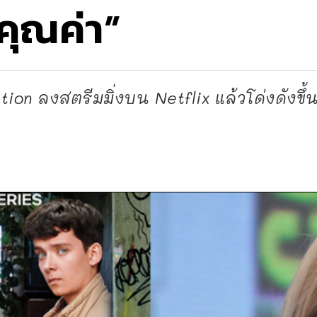
คุณค่า”
tion ลงสตรีมมิ่งบน Netflix แล้วโด่งดังขึ้น