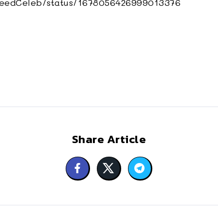
zFeedCeleb/status/1678056426999013376
Share Article