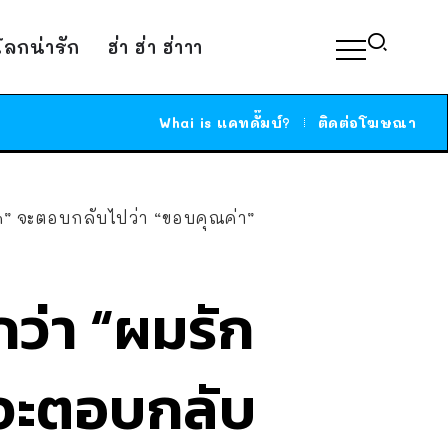
์โลกน่ารัก
ฮ่า ฮ่า ฮ่าาา
Whai is แคทดั๊มบ์?
ติดต่อโฆษณา
on” จะตอบกลับไปว่า “ขอบคุณค่า”
กว่า “ผมรัก
 จะตอบกลับ