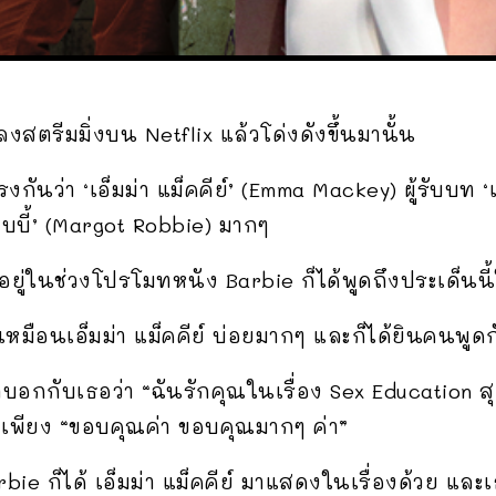
ลงสตรีมมิ่งบน Netflix แล้วโด่งดังขึ้นมานั้น
งกันว่า ‘เอ็มม่า แม็คคีย์’ (Emma Mackey) ผู้รับบท 
็อบบี้’ (Margot Robbie) มากๆ
กำลังอยู่ในช่วงโปรโมทหนัง Barbie ก็ได้พูดถึงประเด็
อเหมือนเอ็มม่า แม็คคีย์ บ่อยมากๆ และก็ได้ยินคนพู
าบอกกับเธอว่า “ฉันรักคุณในเรื่อง Sex Education สุด
เพียง “ขอบคุณค่า ขอบคุณมากๆ ค่า”
arbie ก็ได้ เอ็มม่า แม็คคีย์ มาแสดงในเรื่องด้วย และเ