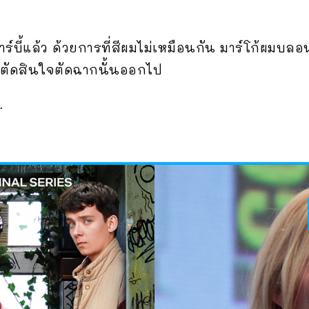
าร์บี้แล้ว ด้วยการที่สีผมไม่เหมือนกัน มาร์โก้ผมบล
ลยตัดสินใจตัดฉากนั้นออกไป
…