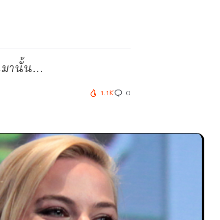
มานั้น...
1.1K
0