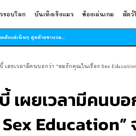
ร้านอาหารในนิวยอร์กประกาศปิดตัวลง หลังอยู่มานานกว่า 45 ปี ติดป้ายขอบคุณลูกค้าทุกคน แถมสูตรทำไวท์ซอสให้แบบจัดเต็ม
าวรอบโลก
บันเทิงเริงแมว
ห้องเล่นเกม
สัตว
สาวญี่ปุ่นโดนแมวตัวเองกัด ไม่ได้ไปหาหมอตั้งแต่เนิ่นๆ สุดท้ายขาบวม กลายเป็นโรคเนื้อเน่า เตือนทาสแมวทั้งหลายให้ระวัง
ได้เวลาเด็กหนวดรวมตัว RF Online Next เปิดให้เล่นแล้ว เกม Sci-Fi MMORPG ระดับตำนาน เล่นได้ทั้งมือถือและ PC
ร้านอาหารในนิวยอร์กประกาศปิดตัวลง หลังอยู่มานานกว่า 45 ปี ติดป้ายขอบคุณลูกค้าทุกคน แถมสูตรทำไวท์ซอสให้แบบจัดเต็ม
สาวญี่ปุ่นโดนแมวตัวเองกัด ไม่ได้ไปหาหมอตั้งแต่เนิ่นๆ สุดท้ายขาบวม กลายเป็นโรคเนื้อเน่า เตือนทาสแมวทั้งหลายให้ระวัง
อบบี้ เผยเวลามีคนบอกว่า “ผมรักคุณในเรื่อง Sex Educati
อบบี้ เผยเวลามีคนบอ
อง Sex Education”