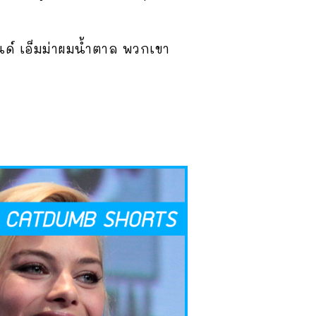
อนด์ เอ็มม่าผมน้ำตาล พวกเขา