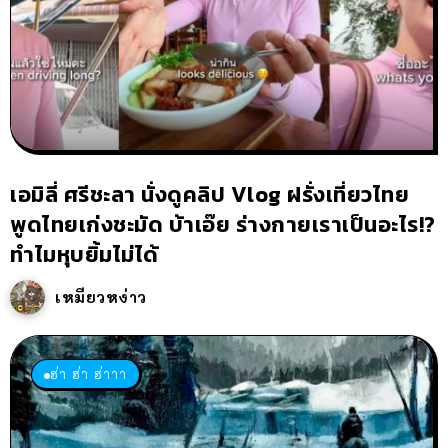
เอมิลี่ ศรีชะลา นั่งดูคลิป Vlog ฝรั่งเที่ยวไทย
พูดไทยเก่งชะมัด บ้าเอ๊ย ร่างกายเราเป็นอะไร!?
ทำไมหุบยิ้มไม่ได้
เหมียวหง่าว
ฮ่า ฮ่า ฮ่าาา