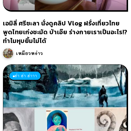
เอมิลี่ ศรีชะลา นั่งดูคลิป Vlog ฝรั่งเที่ยวไทย
พูดไทยเก่งชะมัด บ้าเอ๊ย ร่างกายเราเป็นอะไร!?
ทำไมหุบยิ้มไม่ได้
เหมียวหง่าว
ฮ่า ฮ่า ฮ่าาา