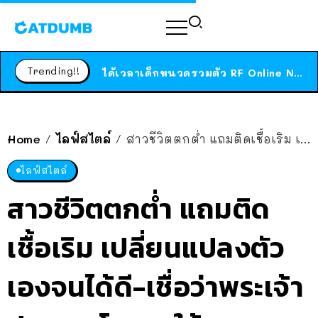
ร้านอาหารในนิวยอร์กประกาศปิดตัวลง หลังอยู่มานานกว่า 45 ปี ติดป้ายขอบคุณลูกค้าทุกคน แถมสูตรทำไวท์ซอสให้แบบจัดเต็ม
สาวญี่ปุ่นโดนแมวตัวเองกัด ไม่ได้ไปหาหมอตั้งแต่เนิ่นๆ สุดท้ายขาบวม กลายเป็นโรคเนื้อเน่า เตือนทาสแมวทั้งหลายให้ระวัง
Trending!!
ได้เวลาเด็กหนวดรวมตัว RF Online Next เปิดให้เล่นแล้ว เกม Sci-Fi MMORPG ระดับตำนาน เล่นได้ทั้งมือถือและ PC
ร้านอาหารในนิวยอร์กประกาศปิดตัวลง หลังอยู่มานานกว่า 45 ปี ติดป้ายขอบคุณลูกค้าทุกคน แถมสูตรทำไวท์ซอสให้แบบจัดเต็ม
สาวญี่ปุ่นโดนแมวตัวเองกัด ไม่ได้ไปหาหมอตั้งแต่เนิ่นๆ สุดท้ายขาบวม กลายเป็นโรคเนื้อเน่า เตือนทาสแมวทั้งหลายให้ระวัง
Home
ไลฟ์สไตล์
สาวชีวิตตกต่ำ แถมติดเชื้อเริม เปลี่ยนแปลงตัวเองจนได้ดี-เชื่อว่าพระเจ้าประทานโรคมาให้
/
/
ไลฟ์สไตล์
สาวชีวิตตกต่ำ แถมติด
เชื้อเริม เปลี่ยนแปลงตัว
เองจนได้ดี-เชื่อว่าพระเจ้า