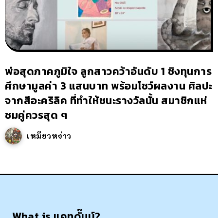
พ่อสุดภาคภูมิใจ ลูกสาวคว้าอันดับ 1 ชิงทุนการ
ศึกษามูลค่า 3 แสนบาท พร้อมโชว์ผลงาน ศิลปะ
จากสีอะคริลิค ที่ทำให้ชนะรางวัลนั้น สมาชิกแห่
ชมคู่ควรสุด ๆ
เหมียวหง่าว
What is แคทดั๊มบ์?