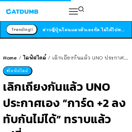
ร้านอาหารในนิวยอร์กประกาศปิดตัวลง หลังอยู่มานานกว่า 45 ปี ติดป้ายขอบคุณลูกค้าทุกคน แถมสูตรทำไวท์ซอสให้แบบจัดเต็ม
สาวญี่ปุ่นโดนแมวตัวเองกัด ไม่ได้ไปหาหมอตั้งแต่เนิ่นๆ สุดท้ายขาบวม กลายเป็นโรคเนื้อเน่า เตือนทาสแมวทั้งหลายให้ระวัง
Trending!!
ได้เวลาเด็กหนวดรวมตัว RF Online Next เปิดให้เล่นแล้ว เกม Sci-Fi MMORPG ระดับตำนาน เล่นได้ทั้งมือถือและ PC
ร้านอาหารในนิวยอร์กประกาศปิดตัวลง หลังอยู่มานานกว่า 45 ปี ติดป้ายขอบคุณลูกค้าทุกคน แถมสูตรทำไวท์ซอสให้แบบจัดเต็ม
สาวญี่ปุ่นโดนแมวตัวเองกัด ไม่ได้ไปหาหมอตั้งแต่เนิ่นๆ สุดท้ายขาบวม กลายเป็นโรคเนื้อเน่า เตือนทาสแมวทั้งหลายให้ระวัง
Home
ไลฟ์สไตล์
เลิกเถียงกันแล้ว UNO ประกาศเอง “การ์ด +2 ลงทับกันไม่ได้” ทราบแล้วเปลี่ยน
/
/
ไลฟ์สไตล์
เลิกเถียงกันแล้ว UNO
ประกาศเอง “การ์ด +2 ลง
ทับกันไม่ได้” ทราบแล้ว