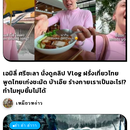
เอมิลี่ ศรีชะลา นั่งดูคลิป Vlog ฝรั่งเที่ยวไทย
พูดไทยเก่งชะมัด บ้าเอ๊ย ร่างกายเราเป็นอะไร!?
ทำไมหุบยิ้มไม่ได้
เหมียวหง่าว
ฮ่า ฮ่า ฮ่าาา