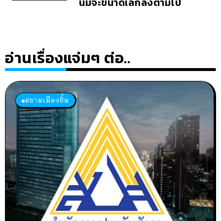
นมจะขนาดเล็กลงตามไป
อ่านเรื่องแจ่มๆ ต่อ..
สยามเมืองยิ้ม