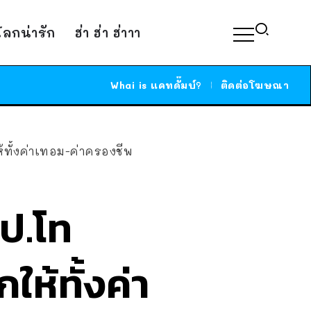
์โลกน่ารัก
ฮ่า ฮ่า ฮ่าาา
Whai is แคทดั๊มบ์?
ติดต่อโฆษณา
้ทั้งค่าเทอม-ค่าครองชีพ
ป.โท
ห้ทั้งค่า