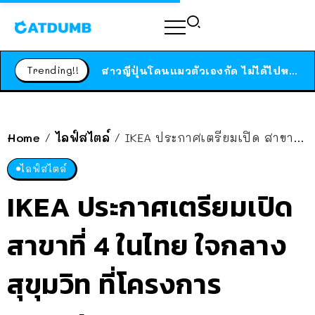
ได้เวลาเด็กหนวดรวมตัว RF Online Next เปิดให้เล่นแล้ว เกม Sci-Fi MMORPG ระดับตำนาน เล่นได้ทั้งมือถือและ PC
ร้านอาหารในนิวยอร์กประกาศปิดตัวลง หลังอยู่มานานกว่า 45 ปี ติดป้ายขอบคุณลูกค้าทุกคน แถมสูตรทำไวท์ซอสให้แบบจัดเต็ม
Trending!!
สาวญี่ปุ่นโดนแมวตัวเองกัด ไม่ได้ไปหาหมอตั้งแต่เนิ่นๆ สุดท้ายขาบวม กลายเป็นโรคเนื้อเน่า เตือนทาสแมวทั้งหลายให้ระวัง
Home
ไลฟ์สไตล์
IKEA ประกาศเตรียมเปิด สาขาที่ 4 ในไทย ใจกลางสุขุมวิท ที่โครงการ Emsphere
/
/
ไลฟ์สไตล์
IKEA ประกาศเตรียมเปิด
สาขาที่ 4 ในไทย ใจกลาง
สุขุมวิท ที่โครงการ