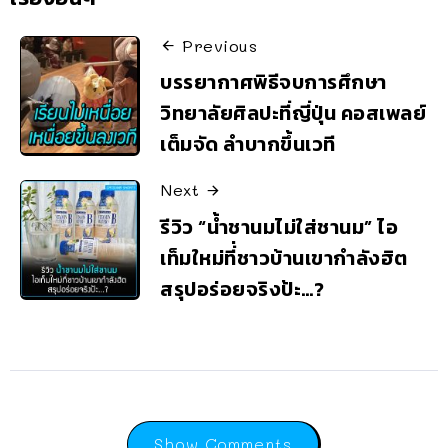
Previous
บรรยากาศพิธีจบการศึกษา
วิทยาลัยศิลปะที่ญี่ปุ่น คอสเพลย์
เต็มจัด ลำบากขึ้นเวที
Next
รีวิว “น้ำชานมไม่ใส่ชานม” ไอ
เท็มใหม่ที่่ชาวบ้านเขากำลังฮิต
สรุปอร่อยจริงป้ะ…?
Show Comments