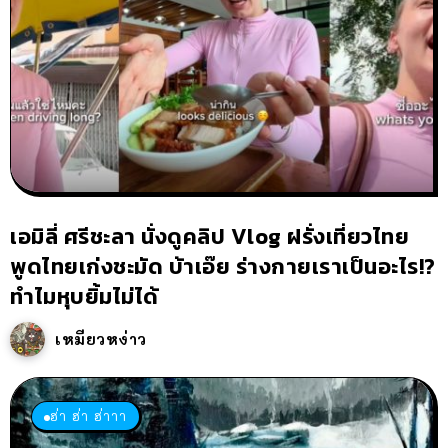
เอมิลี่ ศรีชะลา นั่งดูคลิป Vlog ฝรั่งเที่ยวไทย
พูดไทยเก่งชะมัด บ้าเอ๊ย ร่างกายเราเป็นอะไร!?
ทำไมหุบยิ้มไม่ได้
เหมียวหง่าว
ฮ่า ฮ่า ฮ่าาา